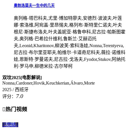
奥勃洛莫夫一生中的几天
奥列格·塔巴科夫,尤里·博加特廖夫,安德烈·波波夫,叶莲
娜·索洛维,阿宛盖·里昂惕夫,格列布·斯特里仁诺夫,叶夫
根尼·斯捷布洛夫,叶夫盖妮亚·格鲁申科,尼古拉·帕斯图霍
夫,奥列格·巴希拉什维利,鲁斯兰·艾赫迈托
夫,Leonid,Kharitonov,柳波芙·索科洛娃,Nonna,Terentyeva,
尼古拉·布尔里亚耶夫,帕维尔·卡道奇尼科夫,薇拉·诺维科
娃,恩斯特·罗曼诺夫,尼古拉·戈洛夫,Fyodor,Stukov,阿纳托
利·罗马申,柳德米拉·古尔琴柯
双坟2025[电影解说]
Nonna,Cardoner,Hovik,Keuchkerian,Álvaro,Morte
2025 / 西班牙
7.0
评分：

热门视频
已完结
1