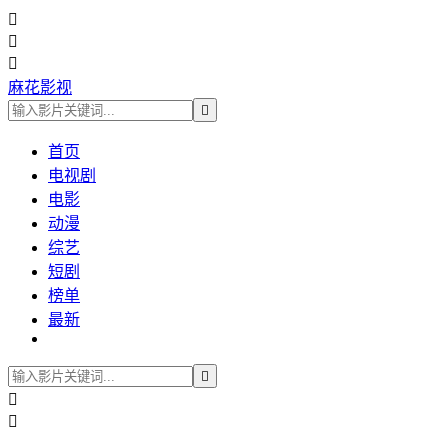



麻花影视

首页
电视剧
电影
动漫
综艺
短剧
榜单
最新


