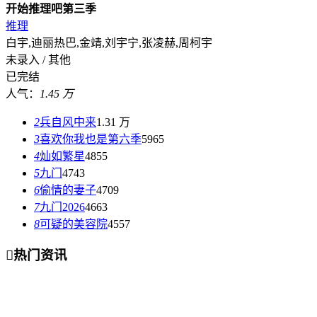
开始推理吧第三季
推理
白宇,迪丽热巴,金靖,刘宇宁,张凌赫,周柯宇
未录入 / 其他
已完结
人气：
1.45 万
2
兵自风中来
1.31 万
3
喜欢你我也是第六季
5965
4
灿如繁星
4855
5
九门
4743
6
偷情的妻子
4709
7
九门2026
4663
8
可疑的美容院
4557

热门资讯