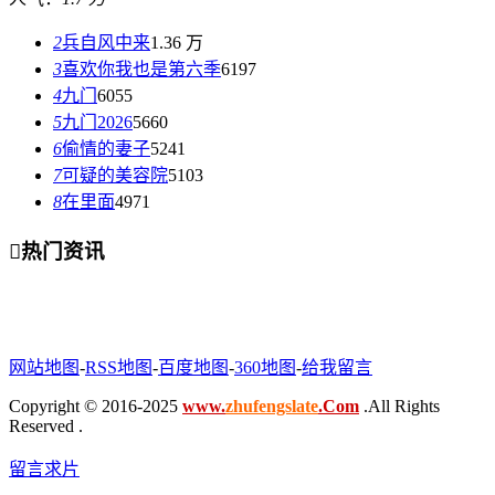
2
兵自风中来
1.36 万
3
喜欢你我也是第六季
6197
4
九门
6055
5
九门2026
5660
6
偷情的妻子
5241
7
可疑的美容院
5103
8
在里面
4971

热门资讯
网站地图
-
RSS地图
-
百度地图
-
360地图
-
给我留言
Copyright © 2016-2025
www.
zhufengslate
.Com
.All Rights
Reserved .
留言求片