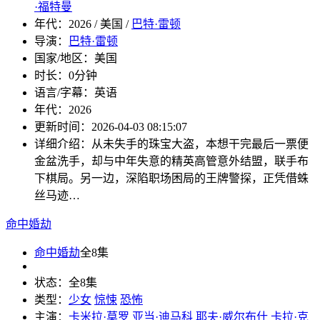
·福特曼
年代：
2026 / 美国 /
巴特·雷顿
导演：
巴特·雷顿
国家/地区：
美国
时长：
0分钟
语言/字幕：
英语
年代：
2026
更新时间：
2026-04-03 08:15:07
详细介绍：
从未失手的珠宝大盗，本想干完最后一票便
金盆洗手，却与中年失意的精英高管意外结盟，联手布
下棋局。另一边，深陷职场困局的王牌警探，正凭借蛛
丝马迹…
命中婚劫
命中婚劫
全8集
状态：
全8集
类型：
少女
惊悚
恐怖
主演：
卡米拉·莫罗
亚当·迪马科
耶夫·威尔布什
卡拉·克