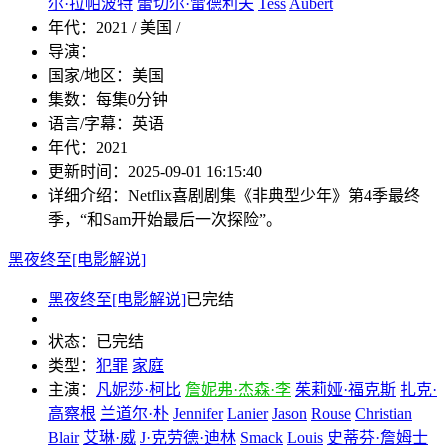
尔·拉帕波特
蕾切尔·雷德利夫
Tess
Aubert
年代：
2021 / 美国 /
导演：
国家/地区：
美国
集数：
每集0分钟
语言/字幕：
英语
年代：
2021
更新时间：
2025-09-01 16:15:40
详细介绍：
Netflix喜剧剧集《非典型少年》第4季最终
季，“和Sam开始最后一次探险”。
黑夜终至[电影解说]
黑夜终至[电影解说]
已完结
状态：
已完结
类型：
犯罪
家庭
主演：
凡妮莎·柯比
詹妮弗·杰森·李
茱莉娅·福克斯
扎克·
高察根
兰道尔·朴
Jennifer
Lanier
Jason
Rouse
Christian
Blair
艾琳·威
J·克劳德·迪林
Smack
Louis
史蒂芬·詹姆士