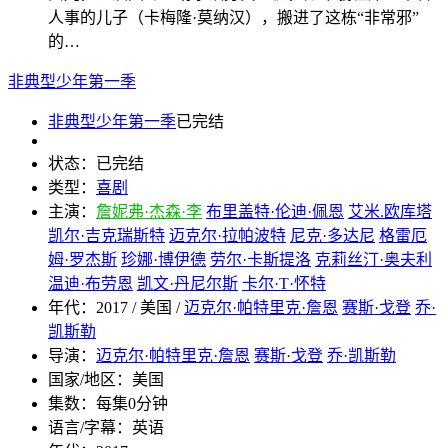
人事的儿子（卡梅隆·莫纳汉），搬进了这栋“非常邪”
的…
非典型少年第一季
非典型少年第一季
已完结
状态：
已完结
类型：
喜剧
主演：
詹妮弗·杰森·李
布里盖特·伦迪·佩恩
艾米.欧库塔
凯尔·吉克瑞斯特
迈克尔·拉帕波特
尼克·多达尼
格雷厄
姆·罗杰斯
珍娜·博伊德
劳尔·卡斯提洛
克莉丝汀·奥夫利
温迪·布劳恩
凯文·丹尼尔斯
卡尔·T·怀特
年代：
2017 / 美国 /
迈克尔·帕特里克·詹恩
赛斯·戈登
乔·
凯斯勒
导演：
迈克尔·帕特里克·詹恩
赛斯·戈登
乔·凯斯勒
国家/地区：
美国
集数：
每集0分钟
语言/字幕：
英语