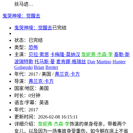
丝马迹…
鬼哭神嚎：觉醒去
鬼哭神嚎：觉醒去
已完结
状态：
已完结
类型：
恐怖
主演：
贝拉·索恩
卡梅隆·莫纳汉
詹妮弗·杰森·李
泰勒·斯
波瑞特勒
托马斯·曼
麦肯娜·格瑞丝
Dan
Martino
Hunter
Goligoski
Brian
Breiter
年代：
2017 / 美国 /
弗兰克·卡方
导演：
弗兰克·卡方
国家/地区：
美国
时长：
0分钟
语言/字幕：
英语
年代：
2017
更新时间：
2026-02-08 16:15:11
详细介绍：
詹妮弗·杰森·李
饰演的单身母亲，带着两个
女儿，以及因为一场事故身受重伤，如今躺在床上不省