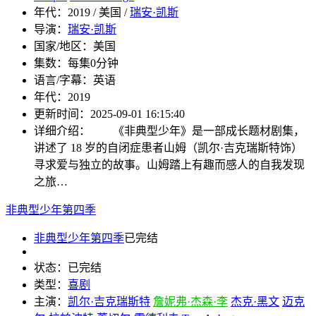
年代：
2019 / 美国 /
瑞安·凯斯
导演：
瑞安·凯斯
国家/地区：
美国
集数：
每集0分钟
语言/字幕：
英语
年代：
2019
更新时间：
2025-09-01 16:15:40
详细介绍：
《非典型少年》是一部成长题材剧集，
讲述了 18 岁的自闭症患者山姆（凯尔·吉克瑞斯特饰）
寻求爱与独立的故事。山姆踏上有趣而感人的自我发现
之旅…
非典型少年第四季
非典型少年第四季
已完结
状态：
已完结
类型：
喜剧
主演：
凯尔·吉克瑞斯特
詹妮弗·杰森·李
杰克·黑文
迈克