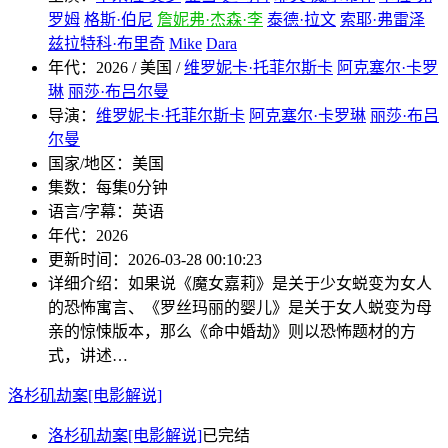
罗姆
格斯·伯尼
詹妮弗·杰森·李
泰德·拉文
索耶·弗雷泽
兹拉特科·布里奇
Mike
Dara
年代：
2026 / 美国 /
维罗妮卡·托菲尔斯卡
阿克塞尔·卡罗
琳
丽莎·布吕尔曼
导演：
维罗妮卡·托菲尔斯卡
阿克塞尔·卡罗琳
丽莎·布吕
尔曼
国家/地区：
美国
集数：
每集0分钟
语言/字幕：
英语
年代：
2026
更新时间：
2026-03-28 00:10:23
详细介绍：
如果说《魔女嘉莉》是关于少女蜕变为女人
的恐怖寓言、《罗丝玛丽的婴儿》是关于女人蜕变为母
亲的惊悚版本，那么《命中婚劫》则以恐怖题材的方
式，讲述…
洛杉矶劫案[电影解说]
洛杉矶劫案[电影解说]
已完结