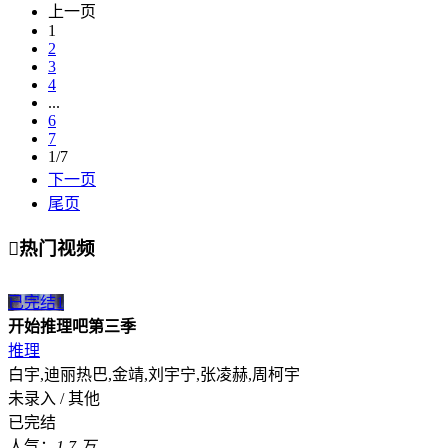
上一页
1
2
3
4
...
6
7
1/7
下一页
尾页

热门视频
已完结
1
开始推理吧第三季
推理
白宇,迪丽热巴,金靖,刘宇宁,张凌赫,周柯宇
未录入 / 其他
已完结
人气：
1.7 万