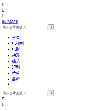



麻花影视

首页
电视剧
电影
动漫
综艺
短剧
榜单
最新


