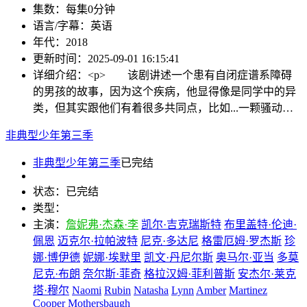
集数：
每集0分钟
语言/字幕：
英语
年代：
2018
更新时间：
2025-09-01 16:15:41
详细介绍：
<p> 该剧讲述一个患有自闭症谱系障碍
的男孩的故事，因为这个疾病，他显得像是同学中的异
类，但其实跟他们有着很多共同点，比如...一颗骚动…
非典型少年第三季
非典型少年第三季
已完结
状态：
已完结
类型：
主演：
詹妮弗·杰森·李
凯尔·吉克瑞斯特
布里盖特·伦迪·
佩恩
迈克尔·拉帕波特
尼克·多达尼
格雷厄姆·罗杰斯
珍
娜·博伊德
妮娜·埃默里
凯文·丹尼尔斯
奥马尔·亚当
多莫
尼克·布朗
奈尔斯·菲奇
格拉汉姆·菲利普斯
安杰尔·莱克
塔·穆尔
Naomi
Rubin
Natasha
Lynn
Amber
Martinez
Cooper
Mothersbaugh