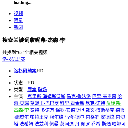
loading...
视频
明星
新闻
搜索关键词詹妮弗·杰森·李
共找到
“62”
个相关视频
洛杉矶劫案
洛杉矶劫案
HD
状态：
HD
类型：
罪案
职场
主演：
克里斯·海姆斯沃斯
马克·鲁法洛
巴里·基奥恩
哈
莉·贝瑞
莫妮卡·巴巴罗
科里·霍金斯
尼克·诺特
詹妮弗·
杰森·李
泰特·多诺万
保罗·安德斯坦
戴文·博斯蒂克
德鲁
·鲍威尔
帕特里克·穆尔维
马修·德尔·内格罗
安德拉·内切
塔
法希姆·法兹利
佩曼·莫阿迪
丹·佩罗
乔希·斯通
哈娜可