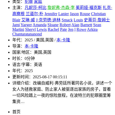
类型：
犯罪
家庭
主演：
凡妮莎·柯比
詹妮弗·杰森·李
茱莉娅·福克斯
扎克·
高察根
兰道尔·朴
Jennifer
Lanier
Jason
Rouse
Christian
Blair
艾琳·威
J·克劳德·迪林
Smack
Louis
史蒂芬·詹姆士
Jami
Yaeger
Amanda
Sloane
Robert
Alan
Barnett
Sean
Martini
Sheryl
Lewis
Rachel
Pate
Jen
l
Rowe
Arkira
Chantaratananond
年代：
2025 / 美国,英国 /
本·卡隆
导演：
本·卡隆
国家/地区：
美国,英国
时长：
0分钟
语言/字幕：
英语
年代：
2025
更新时间：
2025-08-17 00:15:11
详细介绍：
改编自威利·弗劳廷所著同名小说，讲述一个
女人为拯救家庭、防止家人被驱逐出家族的房子，冒着
一切风险踏上一夜的惊险旅程，在波特兰的犯罪圈里筹
集资…
首页