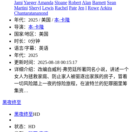
Jami
Yaeger
Amanda
Sloane
Robert
Alan
Barnett
Sean
Martini
Sheryl
Lewis
Rachel
Pate
Jen
l
Rowe
Arkira
Chantaratananond
年代：
2025 / 美国 /
本·卡隆
导演：
本·卡隆
国家/地区：
美国
时长：
0分钟
语言/字幕：
英语
年代：
2025
更新时间：
2025-08-18 00:15:17
详细介绍：
改编自威利·弗劳廷所著同名小说，讲述一个
女人为拯救家庭、防止家人被驱逐出家族的房子，冒着
一切风险踏上一夜的惊险旅程，在波特兰的犯罪圈里筹
集资…
黑夜终至
黑夜终至
HD
状态：
HD