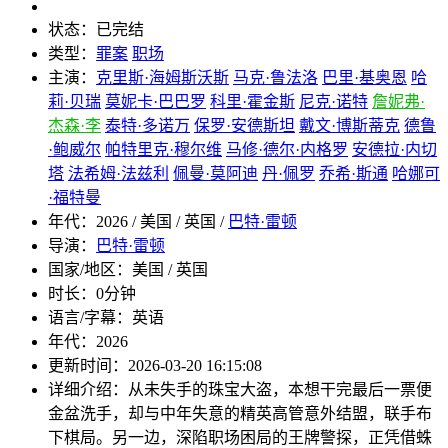
状态：
已完结
类型：
罪案
职场
主演：
克里斯·海姆斯沃斯
马克·鲁法洛
巴里·基奥恩
哈
莉·贝瑞
莫妮卡·巴巴罗
科里·霍金斯
尼克·诺特
詹妮弗·
杰森·李
泰特·多诺万
保罗·安德斯坦
戴文·博斯蒂克
德鲁
·鲍威尔
帕特里克·穆尔维
马修·德尔·内格罗
安德拉·内切
塔
法希姆·法兹利
佩曼·莫阿迪
丹·佩罗
乔希·斯通
哈娜可
·福特曼
年代：
2026 / 美国 / 英国 /
巴特·雷顿
导演：
巴特·雷顿
国家/地区：
美国 / 英国
时长：
0分钟
语言/字幕：
英语
年代：
2026
更新时间：
2026-03-20 16:15:08
详细介绍：
从未失手的珠宝大盗，本想干完最后一票便
金盆洗手，却与中年失意的精英高管意外结盟，联手布
下棋局。另一边，深陷职场困局的王牌警探，正凭借蛛