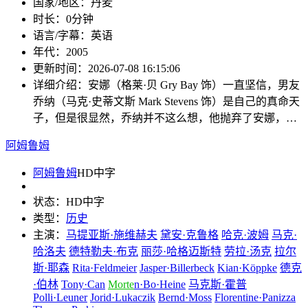
国家/地区：
丹麦
时长：
0分钟
语言/字幕：
英语
年代：
2005
更新时间：
2026-07-08 16:15:06
详细介绍：
安娜（格莱·贝 Gry Bay 饰）一直坚信，男友
乔纳（马克·史蒂文斯 Mark Stevens 饰）是自己的真命天
子，但是很显然，乔纳并不这么想，他抛弃了安娜，…
阿姆鲁姆
阿姆鲁姆
HD中字
状态：
HD中字
类型：
历史
主演：
马提亚斯·施维赫夫
黛安·克鲁格
哈克·波姆
马克·
哈洛夫
德特勒夫·布克
丽莎·哈格迈斯特
劳拉·汤克
拉尔
斯·耶森
Rita·Feldmeier
Jasper·Billerbeck
Kian·Köppke
德克
·伯林
Tony·Can
Morte
n·Bo·Heine
马克斯·霍普
Polli·Leuner
Jorid·Lukaczik
Bernd·Moss
Florentine·Panizza