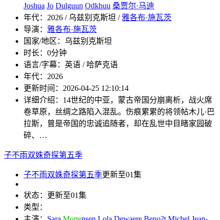
Joshua
Jo
Dulguun
Odkhuu
桑贾尔·马迪
年代：
2026 / 乌兹别克斯坦 /
雅各布·施瓦茨
导演：
雅各布·施瓦茨
国家/地区：
乌兹别克斯坦
时长：
0分钟
语言/字幕：
英语 / 哈萨克语
年代：
2026
更新时间：
2026-04-25 12:10:14
详细介绍：
14世纪的中亚，蒙古帝国分崩离析，战火席
卷草原，丝绸之路陷入混乱。伤痕累累的将领帖木儿·巴
拉斯，曾是帝国的忠诚追随者，却在乱世中目睹家园破
碎、…
子不雨双姝奇探第五季
子不雨双姝奇探第五季
更新至01集
状态：
更新至01集
类型：
主演：
Sara
Morte
nsen
Lola
Dewaere
Beno?t
Michel
Jean-