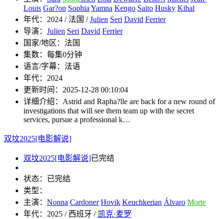
Louis
Gar?on
Sophia
Yamna
Kengo
Saito
Husky
Kihal
年代：
2024 / 法国 /
Julien
Seri
David
Ferrier
导演：
Julien
Seri
David
Ferrier
国家/地区：
法国
集数：
每集0分钟
语言/字幕：
法语
年代：
2024
更新时间：
2025-12-28 00:10:04
详细介绍：
Astrid and Rapha?lle are back for a new round of
investigations that will see them team up with the secret
services, pursue a professional k…
双坟2025[电影解说]
双坟2025[电影解说]
已完结
状态：
已完结
类型：
主演：
Nonna
Cardoner
Hovik
Keuchkerian
Álvaro
Morte
年代：
2025 / 西班牙 /
凯克·麦罗