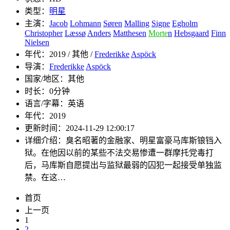
类型：
明星
主演：
Jacob
Lohmann
Søren
Malling
Signe
Egholm
Christopher
Læssø
Anders
Matthesen
Morte
n
Hebsgaard
Finn
Nielsen
年代：
2019 / 其他 /
Frederikke
Aspöck
导演：
Frederikke
Aspöck
国家/地区：
其他
时长：
0分钟
语言/字幕：
英语
年代：
2019
更新时间：
2024-11-29 12:00:17
详细介绍：
臭名昭著的金融家、明星富豪马库斯锒铛入
狱。在他因以前的某些不法交易惨遭一群摩托党毒打
后，马库斯自愿提出与监狱最弱的囚犯一起接受单独监
禁。在这…
首页
上一页
1
2