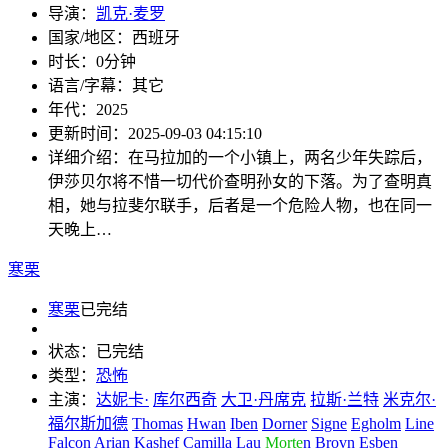
导演：
凯克·麦罗
国家/地区：
西班牙
时长：
0分钟
语言/字幕：
其它
年代：
2025
更新时间：
2025-09-03 04:15:10
详细介绍：
在马拉加的一个小镇上，两名少年失踪后，
伊莎贝尔将不惜一切代价查明孙女的下落。为了查明真
相，她与拉斐尔联手，后者是一个危险人物，也在同一
天晚上…
寒栗
寒栗
已完结
状态：
已完结
类型：
恐怖
主演：
达妮卡·
库尔西奇
大卫·丹席克
拉斯·兰特
米克尔·
福尔斯加德
Thomas
Hwan
Iben
Dorner
Signe
Egholm
Line
Falcon
Arian
Kashef
Camilla
Lau
Morte
n
Brovn
Esben