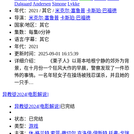
Dalgaard
Andersen
Simone
Lykke
年代：
2021 / 其它 /
米克尔·塞鲁普
卡斯珀·巴福德
导演：
米克尔·塞鲁普
卡斯珀·巴福德
国家/地区：
其它
集数：
每集0分钟
语言/字幕：
其它
年代：
2021
更新时间：
2025-09-01 16:15:39
详细介绍：
《栗子人》以哥本哈根宁静的郊外为背
景，在十月份一个狂风大作的早晨，警察发现了一件恐
怖的事情。一名年轻女子在操场被残忍谋杀，并且她的
一只手…
异教徒2024[电影解说]
异教徒2024[电影解说]
已完结
状态：
已完结
类型：
游戏
主演：
休·格兰特
索菲·撒切尔
克洛伊·伊斯特
托弗·戈瑞