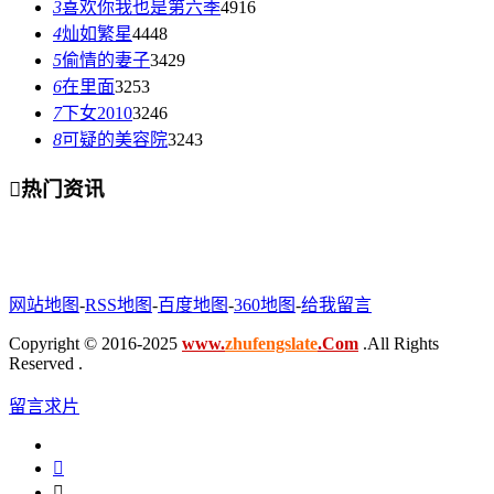
3
喜欢你我也是第六季
4916
4
灿如繁星
4448
5
偷情的妻子
3429
6
在里面
3253
7
下女2010
3246
8
可疑的美容院
3243

热门资讯
网站地图
-
RSS地图
-
百度地图
-
360地图
-
给我留言
Copyright © 2016-2025
www.
zhufengslate
.Com
.All Rights
Reserved .
留言求片

