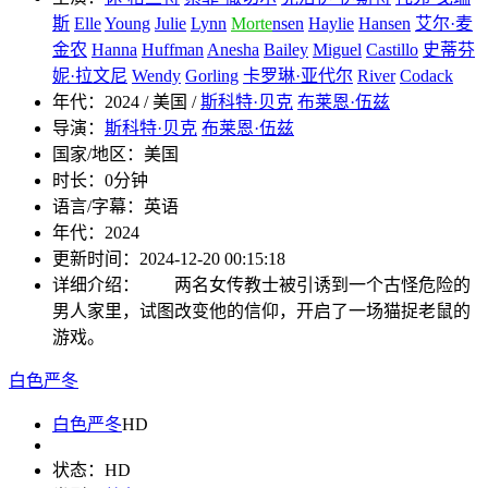
斯
Elle
Young
Julie
Lynn
Morte
nsen
Haylie
Hansen
艾尔·麦
金农
Hanna
Huffman
Anesha
Bailey
Miguel
Castillo
史蒂芬
妮·拉文尼
Wendy
Gorling
卡罗琳·亚代尔
River
Codack
年代：
2024 / 美国 /
斯科特·贝克
布莱恩·伍兹
导演：
斯科特·贝克
布莱恩·伍兹
国家/地区：
美国
时长：
0分钟
语言/字幕：
英语
年代：
2024
更新时间：
2024-12-20 00:15:18
详细介绍：
两名女传教士被引诱到一个古怪危险的
男人家里，试图改变他的信仰，开启了一场猫捉老鼠的
游戏。
白色严冬
白色严冬
HD
状态：
HD