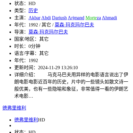
状态：
HD
类型：
历史
主演：
Akbar
Abdi
Dariush
Arjmand
Morte
za
Ahmadi
年代：
1992 / 其它 /
莫森·玛克玛尔巴夫
导演：
莫森·玛克玛尔巴夫
国家/地区：
其它
时长：
0分钟
语言/字幕：
其它
年代：
1992
更新时间：
2024-11-29 13:26:10
详细介绍：
马克马巴夫用异样的电影语言说出了伊
朗电影电影近百年的历史，片中的一些镜头如散文诗一
般优美，也有一些隐喻和象征，非常值得一看的伊朗艺
术电影…
德弗里维利
德弗里维利
HD
状态：
HD