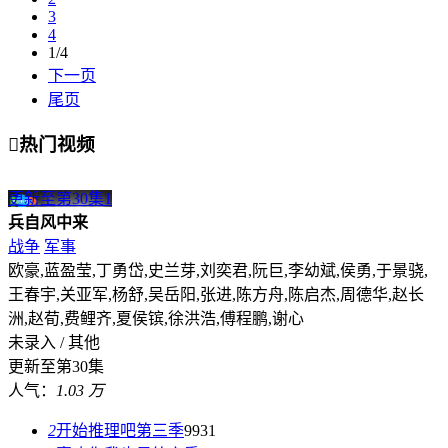
3
4
1/4
下一页
尾页

热门视频
更新至第30集
1
兵自风中来
战争
军事
欧豪,蓝盈莹,丁勇岱,史兰芽,刘奕君,阮巨,李幼斌,侯勇,于景骁,
王春宇,关亚军,杨舒,吴岳阳,张进,陈方舟,陈启杰,周德华,赵长
洲,赵荀,费鲤齐,夏侯镔,徐洪浩,傅程鹏,谢心
未录入 / 其他
更新至第30集
人气：
1.03 万
2
开始推理吧第三季
9931