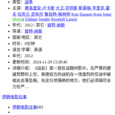
类型：
战争
主演：
弗洛里安·卢卡斯
大卫·克劳斯
斯蒂格·亨里克·霍
夫
拉克兰·尼布尔
鲁伯特·格林特
Kim
Haugen
Knut
Joner
Morte
n
Faldaas
Sondre
Krogtoft
Larsen
年代：
2012 / 其它 /
彼特·纳斯
导演：
彼特·纳斯
国家/地区：
其它
时长：
0分钟
语言/字幕：
英语
年代：
2012
更新时间：
2024-11-29 13:28:46
详细介绍：
《战友》是一部反战题材影片。在严寒的挪
威荒野的上空，英德双方的战机在一场激烈的空战中被
彼此击落坠毁。在这与世隔绝的地方，他们必须竭尽全
力在严…
伊朗电影往事
伊朗电影往事
HD