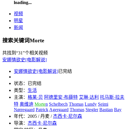
loading...
视频
明星
新闻
搜索关键词Morte
共找到
“31”
个相关视频
安娜情欲史[电影解说]
安娜情欲史[电影解说]
已完结
状态：
已完结
类型：
生活
主演：
格莱·贝
阿德里安·布薛特
艾琳·达利
托马斯·拉夫
特
奥维迪
Morte
n
Schelbech
Thomas
Lundy
Seimi
Nørregaard
Patrick
Agergaard
Thomas
Stegler
Bastian
Bay
年代：
2005 / 丹麦 /
杰西卡·尼尔森
导演：
杰西卡·尼尔森