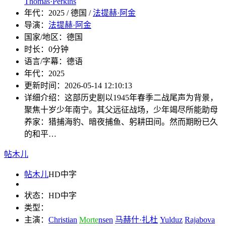
Thomas·Perkins
年代：
2025 / 德国 /
法提赫·阿金
导演：
法提赫·阿金
国家/地区：
德国
时长：
0分钟
语言/字幕：
德语
年代：
2025
更新时间：
2026-05-14 12:10:13
详细介绍：
这部历史剧以1945年春季二战尾声为背景，
聚焦十岁少年南宁。其父远征战场，少年竭尽所能助母
养家：猎捕海豹、暗夜捕鱼、躬耕田间。然而期盼已久
的和平…
帖木儿
帖木儿
HD中字
状态：
HD中字
类型：
主演：
Christian
Morte
nsen
马赫什·扎杜
Yulduz
Rajabova