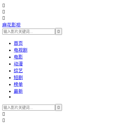



麻花影视

首页
电视剧
电影
动漫
综艺
短剧
榜单
最新


