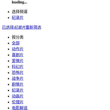
loading...
选择频道
纪录片
已选择
纪录片
重新筛选
按分类
全部
动作片
喜剧片
爱情片
科幻片
恐怖片
战争片
剧情片
纪录片
动画片
伦理片
电影解说