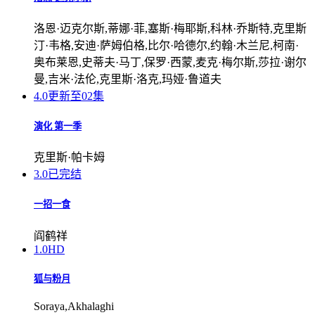
洛恩·迈克尔斯,蒂娜·菲,塞斯·梅耶斯,科林·乔斯特,克里斯
汀·韦格,安迪·萨姆伯格,比尔·哈德尔,约翰·木兰尼,柯南·
奥布莱恩,史蒂夫·马丁,保罗·西蒙,麦克·梅尔斯,莎拉·谢尔
曼,吉米·法伦,克里斯·洛克,玛娅·鲁道夫
4.0
更新至02集
演化 第一季
克里斯·帕卡姆
3.0
已完结
一招一食
阎鹤祥
1.0
HD
狐与粉月
Soraya,Akhalaghi