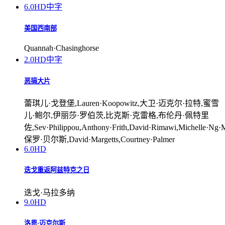
6.0
HD中字
美国西南部
Quannah·Chasinghorse
2.0
HD中字
恶搞大片
蕾琪儿·戈登堡,Lauren·Koopowitz,大卫·迈克尔·拉特,蜜雪
儿·鲍尔,伊丽莎·罗伯茨,比克斯·克雷格,布伦丹·佩特里
佐,Sev·Philippou,Anthony·Frith,David·Rimawi,Michelle·Ng·M
保罗·贝尔斯,David·Margetts,Courtney·Palmer
6.0
HD
迭戈重返阿兹特克之日
迭戈·马拉多纳
9.0
HD
洛恩·迈克尔斯