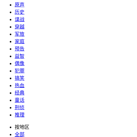
原声
历史
谍战
穿越
军旅
家庭
预告
益智
偶像
犯罪
搞笑
热血
经典
童话
刑侦
推理
按地区
全部