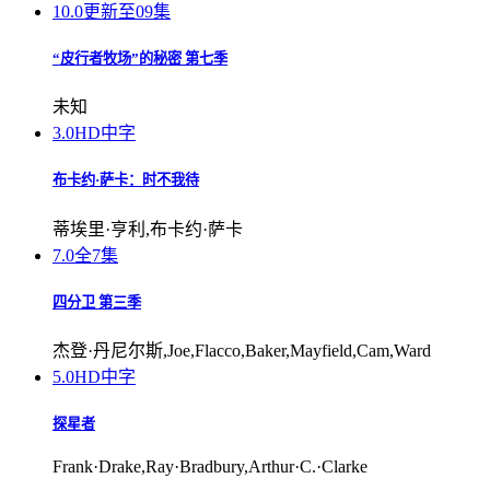
10.0
更新至09集
“皮行者牧场”的秘密 第七季
未知
3.0
HD中字
布卡约·萨卡：时不我待
蒂埃里·亨利,布卡约·萨卡
7.0
全7集
四分卫 第三季
杰登·丹尼尔斯,Joe,Flacco,Baker,Mayfield,Cam,Ward
5.0
HD中字
探星者
Frank·Drake,Ray·Bradbury,Arthur·C.·Clarke