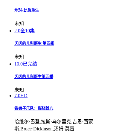
地球·劫后重生
未知
2.0
全10集
闪闪的儿科医生 第四季
未知
10.0
已完结
闪闪的儿科医生第四季
未知
7.0
HD
铁娘子乐队：燃烧雄心
哈维尔·巴登,拉斯·乌尔里克,吉恩·西蒙
斯,Bruce·Dickinson,汤姆·莫雷