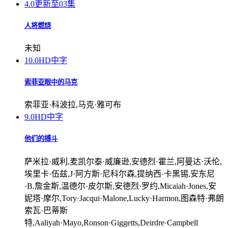
4.0
更新至03集
人将燃烧
未知
10.0
HD中字
索菲亚眼中的马克
索菲亚·科波拉,马克·雅可布
9.0
HD中字
他们的搏斗
萨米拉·威利,麦凯尔泰·威廉逊,安德烈·霍兰,阿曼达·沃伦,
埃里卡·伍兹,J·阿方斯·尼科尔森,提纳西·卡黑锡,安东尼
·B.詹金斯,温德尔·皮尔斯,安德烈·罗约,Micaiah·Jones,安
妮塔·摩尔,Tory·Jacqui·Malone,Lucky·Harmon,图森特·弗朗
索瓦·巴蒂斯
特,Aaliyah·Mayo,Ronson·Giggetts,Deirdre·Campbell