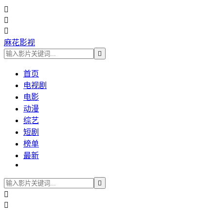



麻花影视

首页
电视剧
电影
动漫
综艺
短剧
榜单
最新


