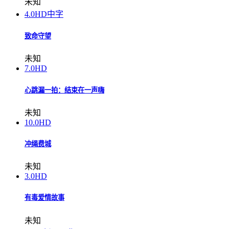
未知
4.0
HD中字
致命守望
未知
7.0
HD
心跳漏一拍：结束在一声嗨
未知
10.0
HD
冲绳费城
未知
3.0
HD
有毒爱情故事
未知