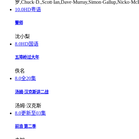
罗,Chuck·D.,Scott·Ian,Dave·Murray,Simon·Gallup,Nicko·McBr
10.0
HD粤语
瞽师
沈小梨
8.0
HD国语
五埠岭过大年
佚名
8.0
全20集
汤姆·汉克斯讲二战
汤姆·汉克斯
8.0
更新至03集
前浪 第二季