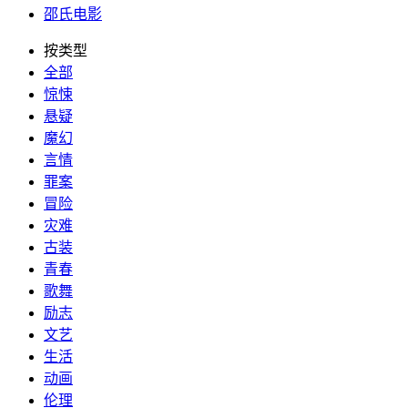
邵氏电影
按类型
全部
惊悚
悬疑
魔幻
言情
罪案
冒险
灾难
古装
青春
歌舞
励志
文艺
生活
动画
伦理