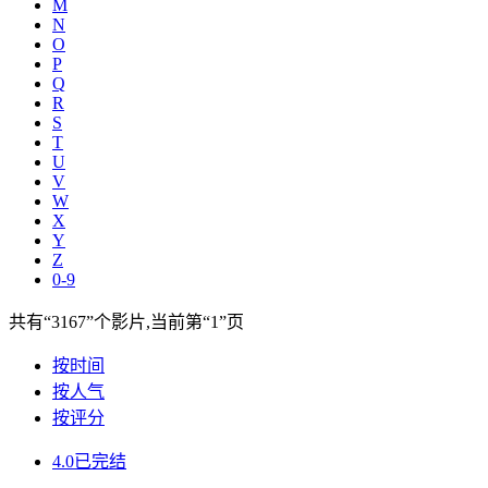
M
N
O
P
Q
R
S
T
U
V
W
X
Y
Z
0-9
共有
“3167”
个影片,当前第
“1”
页
按时间
按人气
按评分
4.0
已完结