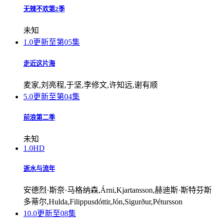
无辣不欢第2季
未知
1.0
更新至第05集
走近这片海
麦家,刘亮程,于坚,李修文,许知远,谢有顺
5.0
更新至第04集
前浪第二季
未知
1.0
HD
逝水与流年
安德烈·斯奈·马格纳森,Árni,Kjartansson,赫迪斯·斯特芬斯
多蒂尔,Hulda,Filippusdóttir,Jón,Sigurður,Pétursson
10.0
更新至08集