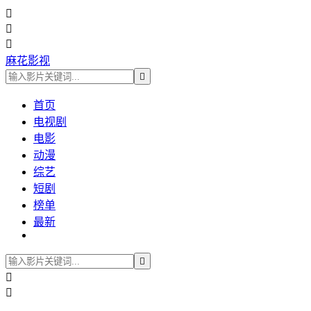



麻花影视

首页
电视剧
电影
动漫
综艺
短剧
榜单
最新


