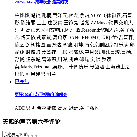
2025bilibili跨年晚会·最美的夜
柏栩栩,冯禧,谢楠,管泽元,蒋龙,余霜,YOYO,徐颢鑫,石玺
彤,陈洁丽,上上,唐汉霄,王铮亮,赵兆,ZZMusic跨界交响大
乐团,高宾艺术团交响乐团,汪峰,Resound理想人声,黄子弘
凡,洛天依,胡彦斌,舞蹈家DANCEHOME,卡莉·蕾·吉普森,
陈艺心,朝格图,董方达,李锦,明坤,南京京剧团京打乐队,邱
品翔,时增帅,汤盛存,王培,张露林,中月婺剧团,曹骏,曹杨,
舒畅,汪东城,曾沛慈,周深,凯蒂·派瑞,刘谦,罗家
英,Marty,Friedman,吴彤,二十四伎乐,张韶涵,上海迪士尼
度假区,吕建忠,阿兰
已完结
更好2026江苏卫视跨年演唱会
ADD男团,希林娜依·高,郭冠廷,黄子弘凡
天赐的声音第六季评论