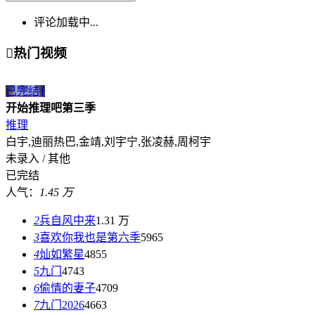
评论加载中...

热门视频
已完结
1
开始推理吧第三季
推理
白宇,迪丽热巴,金靖,刘宇宁,张凌赫,周柯宇
未录入 / 其他
已完结
人气：
1.45 万
2
兵自风中来
1.31 万
3
喜欢你我也是第六季
5965
4
灿如繁星
4855
5
九门
4743
6
偷情的妻子
4709
7
九门2026
4663