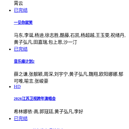
霄云
已完结
一见你就笑
马东,李诞,杨迪,徐志胜,酷藤,石凯,杨超越,王玉雯,祝绪丹,
黄子弘凡,田嘉瑞,包上恩,沙一汀
已完结
音乐缘计划2
薛之谦,张靓颖,周深,刘宇宁,黄子弘凡,魏翔,欧阳娜娜,郁
可唯,喻言,张峻豪
HD
2026江苏卫视跨年演唱会
希林娜依·高,郭冦廷,黄子弘凡,李好
已完结