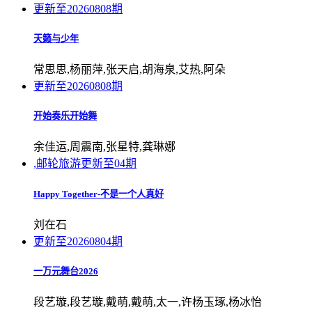
更新至20260808期
天籁与少年
常思思,杨丽萍,张天启,胡海泉,艾热,阿朵
更新至20260808期
开始奏乐开始舞
余佳运,周震南,张星特,龚琳娜
,邮轮旅游
更新至04期
Happy Together-不是一个人真好
刘在石
更新至20260804期
一万元舞台2026
段艺璇,段艺璇,戴萌,戴萌,太一,许杨玉琢,杨冰怡