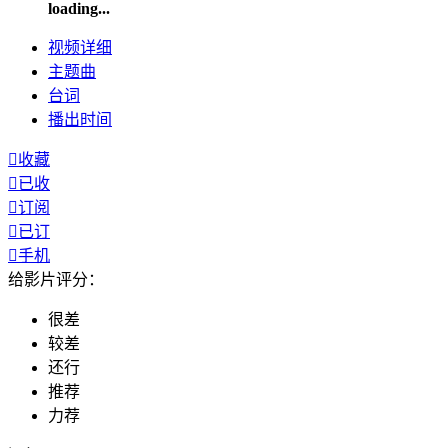
loading...
视频
详细
主题曲
台词
播出
时间

收藏

已收

订阅

已订

手机
给影片评分：
很差
较差
还行
推荐
力荐