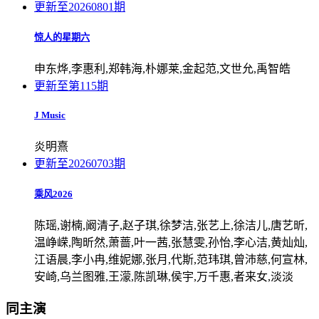
更新至20260801期
惊人的星期六
申东烨,李惠利,郑韩海,朴娜莱,金起范,文世允,禹智皓
更新至第115期
J Music
炎明熹
更新至20260703期
乘风2026
陈瑶,谢楠,阚清子,赵子琪,徐梦洁,张艺上,徐洁儿,唐艺昕,
温峥嵘,陶昕然,萧蔷,叶一茜,张慧雯,孙怡,李心洁,黄灿灿,
江语晨,李小冉,维妮娜,张月,代斯,范玮琪,曾沛慈,何宣林,
安崎,乌兰图雅,王濛,陈凯琳,侯宇,万千惠,者来女,淡淡
同主演