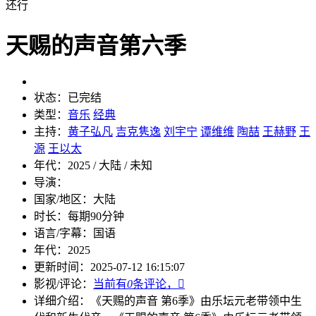
还行
天赐的声音第六季
状态：
已完结
类型：
音乐
经典
主持：
黄子弘凡
吉克隽逸
刘宇宁
谭维维
陶喆
王赫野
王
源
王以太
年代：
2025 / 大陆 / 未知
导演：
国家/地区：
大陆
时长：
每期90分钟
语言/字幕：
国语
年代：
2025
更新时间：
2025-07-12 16:15:07
影视/评论：
当前有
0
条评论，

详细介绍：
《天赐的声音 第6季》由乐坛元老带领中生