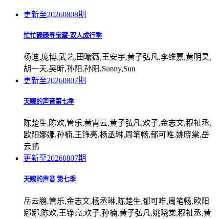
更新至20260808期
忙忙碌碌寻宝藏·双人成行季
杨迪,庞博,武艺,田曦薇,王安宇,黄子弘凡,李维嘉,黄明昊,
胡一天,吴昕,孙阳,孙阳,Sunny,Sun
更新至20260807期
天赐的声音第七季
陈楚生,陈欢,管乐,黄霄云,黄子弘凡,欢子,金志文,穆祉丞,
欧阳娜娜,孙楠,王铮亮,杨丞琳,周笔畅,郁可唯,姚晓棠,岳
云鹏
更新至20260807期
天赐的声音 第七季
岳云鹏,管乐,金志文,杨丞琳,陈楚生,郁可唯,周笔畅,欧阳
娜娜,陈欢,王铮亮,欢子,孙楠,黄子弘凡,姚晓棠,穆祉丞,黄