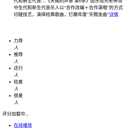
代和新生代音…
《天赐的声音 第6季》由乐坛元老带领
中生代和新生代音乐人以“合作改编＋合作演唱”的方式
切磋技艺，演绎经典歌曲，打磨年度“天赐金曲”
详情
力荐
人
推荐
人
还行
人
较差
人
很差
人
评分加载中...
在线播放