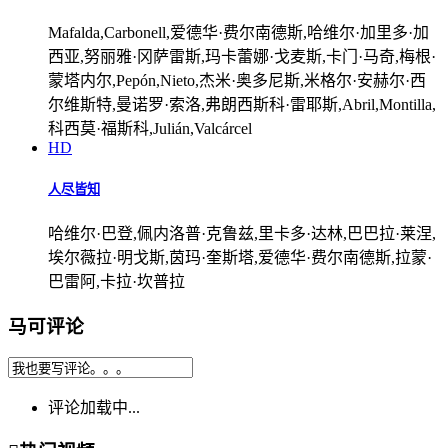
Mafalda,Carbonell,爱德华·费尔南德斯,哈维尔·加里多·加
西亚,努丽雅·冈萨雷斯,玛卡蕾娜·戈麦斯,卡门·马奇,梅根·
蒙塔内尔,Pepón,Nieto,杰米·奥多尼斯,米格尔·安赫尔·西
尔维斯特,曼诺罗·索洛,弗朗西斯科·雷耶斯,Abril,Montilla,
科西莫·福斯科,Julián,Valcárcel
HD
人尽皆知
哈维尔·巴登,佩内洛普·克鲁兹,里卡多·达林,巴巴拉·莱涅,
埃尔薇拉·明戈斯,茵玛·奎斯塔,爱德华·费尔南德斯,拉蒙·
巴雷阿,卡拉·坎普拉
马可评论
评论加载中...