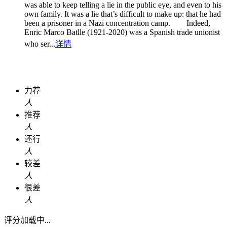
was able to keep telling a lie in the public eye, and even to his
own family. It was a lie that’s difficult to make up: that he had
been a prisoner in a Nazi concentration camp. Indeed,
Enric Marco Batlle (1921-2020) was a Spanish trade unionist
who ser...
详情
力荐
人
推荐
人
还行
人
较差
人
很差
人
评分加载中...