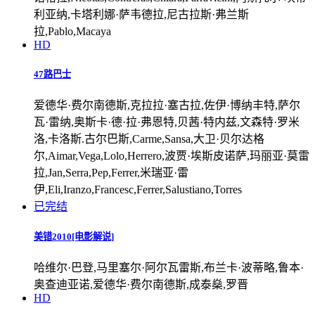
利亚纳,卡塔利娜·萨韦德拉,尼古拉斯·弗兰斯
拉,Pablo,Macaya
HD
47路巴士
爱德华·费尔南德斯,克拉拉·塞古拉,佐伊·博纳丰特,萨尔
瓦·雷纳,奥斯卡·德·拉·弗恩特,贝茜·特内兹,文森特·罗米
洛,卡洛斯.古尔巴斯,Carme,Sansa,大卫·贝尔达格
尔,Aimar,Vega,Lolo,Herrero,波贾·埃斯皮诺萨,玛丽亚·莫雷
拉,Jan,Serra,Pep,Ferrer,米瑞亚·雷
伊,Eli,Iranzo,Francesc,Ferrer,Salustiano,Torres
已完结
美错2010[电影解说]
哈维尔·巴登,马里塞尔·阿尔瓦雷斯,布兰卡·波蒂略,鲁本·
奥查迪亚诺,爱德华·费尔南德斯,成泰燊,罗晋
HD