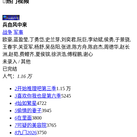

热门视频
已完结
1
兵自风中来
战争
军事
欧豪,蓝盈莹,丁勇岱,史兰芽,刘奕君,阮巨,李幼斌,侯勇,于景骁,
王春宇,关亚军,杨舒,吴岳阳,张进,陈方舟,陈启杰,周德华,赵长
洲,赵荀,费鲤齐,夏侯镔,徐洪浩,傅程鹏,谢心
未录入 / 其他
已完结
人气：
1.16 万
2
开始推理吧第三季
1.15 万
3
喜欢你我也是第六季
5245
4
灿如繁星
4722
5
偷情的妻子
3945
6
在里面
3800
7
可疑的美容院
3765
8
九门2026
3750