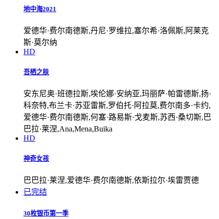
地中海2021
爱德华·费尔南德斯,丹尼·罗维拉,塞尔希·洛佩斯,阿莱克
斯·莫尔纳
HD
吾栖之肤
安东尼奥·班德拉斯,埃伦娜·安纳亚,玛丽萨·帕雷德斯,扬·
科奈特,布兰卡·苏亚雷斯,罗伯托·阿拉莫,费尔南多·卡约,
爱德华·费尔南德斯,何塞·路易斯·戈麦斯,苏西·桑切斯,巴
巴拉·莱涅,Ana,Mena,Buika
HD
神奇女孩
巴巴拉·莱涅,爱德华·费尔南德斯,依斯拉尔·埃雷贾德
已完结
30枚银币第一季