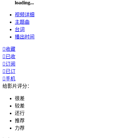
loading...
视频
详细
主题曲
台词
播出
时间

收藏

已收

订阅

已订

手机
给影片评分：
很差
较差
还行
推荐
力荐