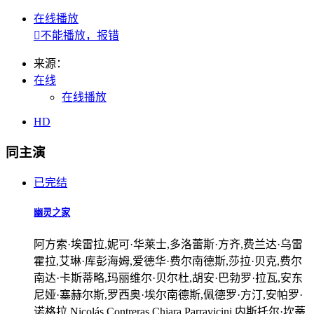
在线播放

不能播放，报错
来源：
在线
在线播放
HD
同主演
已完结
幽灵之家
阿方索·埃雷拉,妮可·华莱士,多洛蕾斯·方齐,费兰达·乌雷
霍拉,艾琳·库彭海姆,爱德华·费尔南德斯,莎拉·贝克,费尔
南达·卡斯蒂略,玛丽维尔·贝尔杜,胡安·巴勃罗·拉瓦,安东
尼娅·塞赫尔斯,罗西奥·埃尔南德斯,佩德罗·方汀,安帕罗·
诺格拉,Nicolás,Contreras,Chiara,Parravicini,内斯托尔·坎蒂