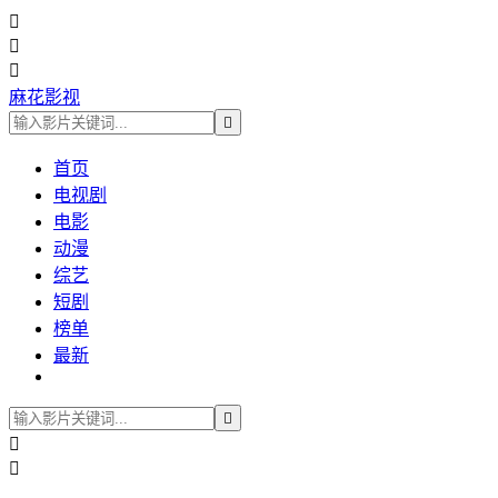



麻花影视

首页
电视剧
电影
动漫
综艺
短剧
榜单
最新


