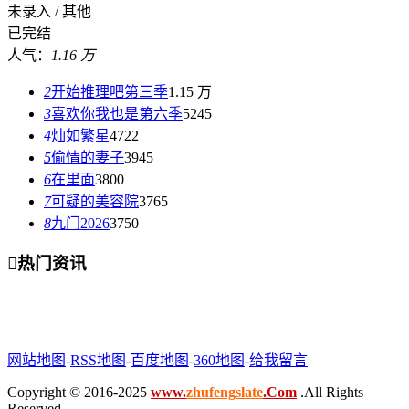
未录入 / 其他
已完结
人气：
1.16 万
2
开始推理吧第三季
1.15 万
3
喜欢你我也是第六季
5245
4
灿如繁星
4722
5
偷情的妻子
3945
6
在里面
3800
7
可疑的美容院
3765
8
九门2026
3750

热门资讯
网站地图
-
RSS地图
-
百度地图
-
360地图
-
给我留言
Copyright © 2016-2025
www.
zhufengslate
.Com
.All Rights
Reserved .