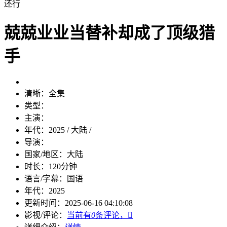
还行
兢兢业业当替补却成了顶级猎
手
清晰：
全集
类型：
主演：
年代：
2025 / 大陆 /
导演：
国家/地区：
大陆
时长：
120分钟
语言/字幕：
国语
年代：
2025
更新时间：
2025-06-16 04:10:08
影视/评论：
当前有
0
条评论，
