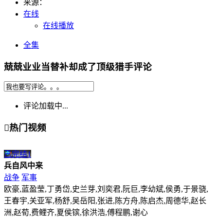
来源：
在线
在线播放
全集
兢兢业业当替补却成了顶级猎手评论
评论加载中...

热门视频
已完结
1
兵自风中来
战争
军事
欧豪,蓝盈莹,丁勇岱,史兰芽,刘奕君,阮巨,李幼斌,侯勇,于景骁,
王春宇,关亚军,杨舒,吴岳阳,张进,陈方舟,陈启杰,周德华,赵长
洲,赵荀,费鲤齐,夏侯镔,徐洪浩,傅程鹏,谢心