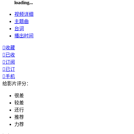
loading...
视频
详细
主题曲
台词
播出
时间

收藏

已收

订阅

已订

手机
给影片评分：
很差
较差
还行
推荐
力荐