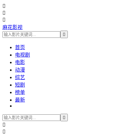



麻花影视

首页
电视剧
电影
动漫
综艺
短剧
榜单
最新


