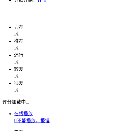
详细介绍：
详情
力荐
人
推荐
人
还行
人
较差
人
很差
人
评分加载中...
在线播放

不能播放，报错