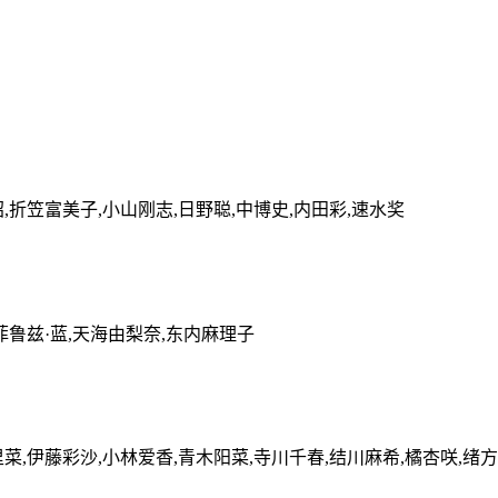
,折笠富美子,小山刚志,日野聪,中博史,内田彩,速水奖
菲鲁兹·蓝,天海由梨奈,东内麻理子
菜,伊藤彩沙,小林爱香,青木阳菜,寺川千春,结川麻希,橘杏咲,绪