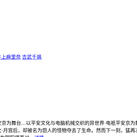
井上麻里奈
吉武千飒
安京为舞台…
以平安文化与电脑机械交织的异世界·电祇平安京为
女·月宫后，却被名为怨人的怪物夺去了生命。然而下一刻，猛