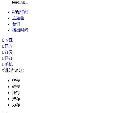
loading...
视频
详细
主题曲
台词
播出
时间

收藏

已收

订阅

已订

手机
给影片评分：
很差
较差
还行
推荐
力荐