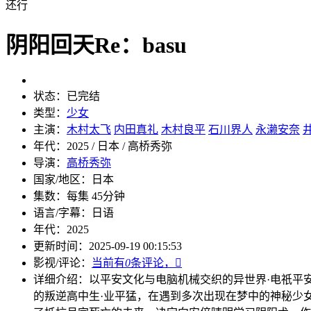
还行
阴阳回天Re：basu
状态：
已完结
类型：
少女
主演：
木村太飞
内田真礼
木村良平
石川界人
永濑安奈
年代：
2025 / 日本 / 高桥秀弥
导演：
高桥秀弥
国家/地区：
日本
集数：
每集 45分钟
语言/字幕：
日语
年代：
2025
更新时间：
2025-09-19 00:15:53
影视/评论：
当前有
0
条评论，

详细介绍：
以平安文化与电脑机械交织的异世界·电祇平
的叛逆高中生·业平猛，在遇到多次出现在梦中的神秘少