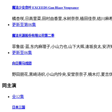
魔法少女奈叶 EXCEEDS Gun Blaze Vengeance
橘杏咲,日高里菜,田村由香里,水树奈奈,植田佳奈,结川麻希
更新至第06集
魔法光源股份有限公司第二季
菲鲁兹·蓝,东内麻理子,小山力也,山下大辉,逢坂良太,安济
更新至06集
向日葵马戏团
野田朋花,黑崎诗织,小山内怜央,安堂奈奈子,楠木灯,夏吉
同主演
全12集
日本三国