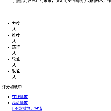
了抵抗月宫死亡的未来，决定向安倍晴明学习阴阳术，作
力荐
人
推荐
人
还行
人
较差
人
很差
人
评分加载中...
在线播放
高清播放

不能播放，报错