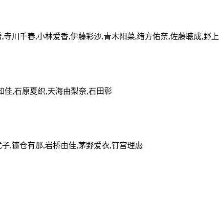
,寺川千春,小林爱香,伊藤彩沙,青木阳菜,绪方佑奈,佐藤聴成,野
知佳,石原夏织,天海由梨奈,石田彰
优子,镰仓有那,岩桥由佳,茅野爱衣,钉宫理惠