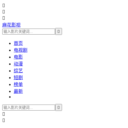



麻花影视

首页
电视剧
电影
动漫
综艺
短剧
榜单
最新


