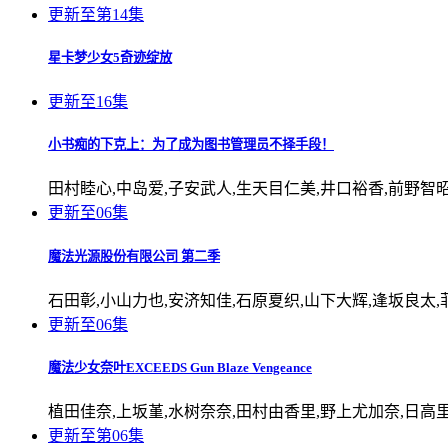
更新至第14集
星卡梦少女5奇迹绽放
更新至16集
小书痴的下克上：为了成为图书管理员不择手段！
田村睦心,中岛爱,子安武人,生天目仁美,井口裕香,前野智昭
更新至06集
魔法光源股份有限公司 第二季
石田彰,小山力也,安济知佳,石原夏织,山下大辉,逢坂良太,
更新至06集
魔法少女奈叶EXCEEDS Gun Blaze Vengeance
植田佳奈,上坂堇,水树奈奈,田村由香里,野上尤加奈,日高里
更新至第06集