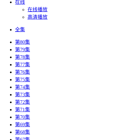
在线
在线播放
高清播放
全集
第80集
第79集
第78集
第77集
第76集
第75集
第74集
第73集
第72集
第71集
第70集
第69集
第68集
第67集