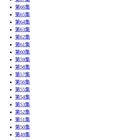
第66集
第65集
第64集
第63集
第62集
第61集
第60集
第59集
第58集
第57集
第56集
第55集
第54集
第53集
第52集
第51集
第50集
第49集