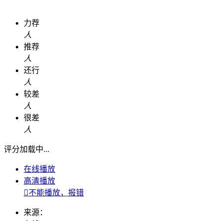
力荐
人
推荐
人
还行
人
较差
人
很差
人
评分加载中...
在线播放
高清播放

不能播放，报错
来源：