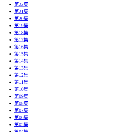
第22集
第21集
第20集
第19集
第18集
第17集
第16集
第15集
第14集
第13集
第12集
第11集
第10集
第09集
第08集
第07集
第06集
第05集
第04集