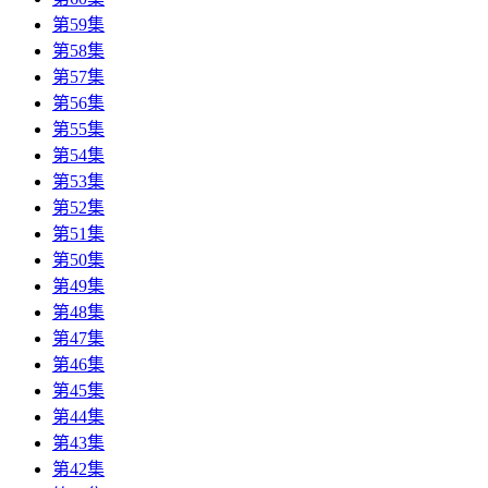
第59集
第58集
第57集
第56集
第55集
第54集
第53集
第52集
第51集
第50集
第49集
第48集
第47集
第46集
第45集
第44集
第43集
第42集