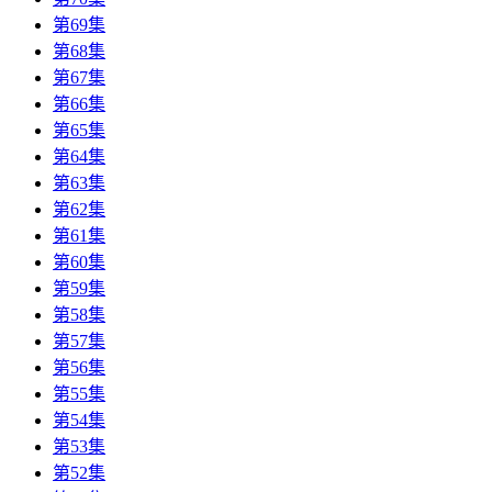
第69集
第68集
第67集
第66集
第65集
第64集
第63集
第62集
第61集
第60集
第59集
第58集
第57集
第56集
第55集
第54集
第53集
第52集