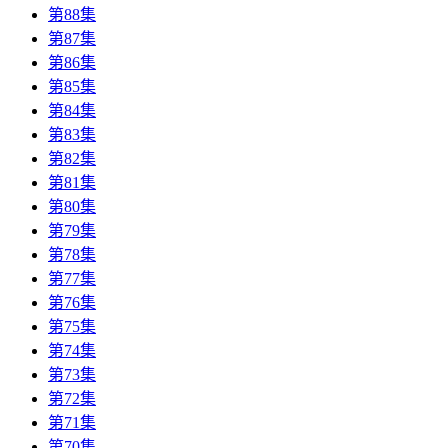
第88集
第87集
第86集
第85集
第84集
第83集
第82集
第81集
第80集
第79集
第78集
第77集
第76集
第75集
第74集
第73集
第72集
第71集
第70集