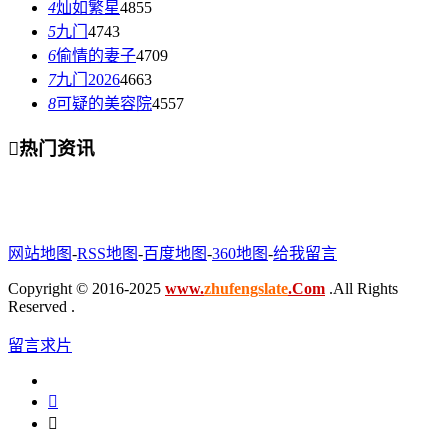
4
灿如繁星
4855
5
九门
4743
6
偷情的妻子
4709
7
九门2026
4663
8
可疑的美容院
4557

热门资讯
网站地图
-
RSS地图
-
百度地图
-
360地图
-
给我留言
Copyright © 2016-2025
www.
zhufengslate
.Com
.All Rights
Reserved .
留言求片

