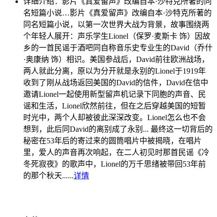
详细介绍：
影片《真爱留声》改编自本·沙特克所著的同
名短篇小说…
影片《真爱留声》改编自本·沙特克所著的
同名短篇小说，以第一次世界大战为背景，故事围绕两
个年轻人展开：声乐学生Lionel（保罗·麦斯卡 饰）因故
乡的一首民谣于酒吧同自称音乐史专业生的David（乔什
·奥康纳 饰）相识。美国参战后，David前往欧洲战场，
两人就此分离，原以为分开就是永别的Lionel于1919年
收到了刚从战场返回美国的David的信件，David在信中
邀请Lionel一起使用新型留声机记录下同胞的声音、民
谣和生活，Lionel欣然前往，但在之后穿越美国的短暂
时光中，两个人却被彼此深深改变。Lionel怎么也不会
想到，此后同David的离别成了永别... 最终这一切背后的
秘密在53年后的寄过来的圆筒唱片中被揭晓，在唱片
里，爱人的声音再次响起，在二人初见时那首民谣《冷
冬死寂夜》的歌声中，Lionel的万千思绪被带回53年前
的那个秋天......
详情