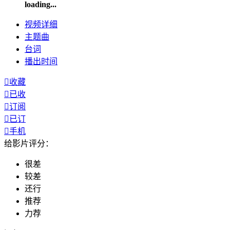
loading...
视频
详细
主题曲
台词
播出
时间

收藏

已收

订阅

已订

手机
给影片评分：
很差
较差
还行
推荐
力荐