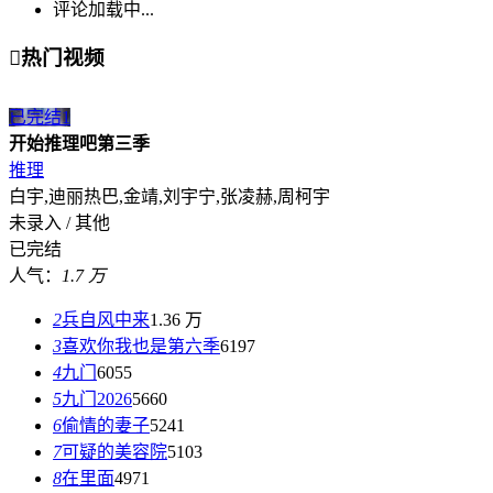
评论加载中...

热门视频
已完结
1
开始推理吧第三季
推理
白宇,迪丽热巴,金靖,刘宇宁,张凌赫,周柯宇
未录入 / 其他
已完结
人气：
1.7 万
2
兵自风中来
1.36 万
3
喜欢你我也是第六季
6197
4
九门
6055
5
九门2026
5660
6
偷情的妻子
5241
7
可疑的美容院
5103
8
在里面
4971