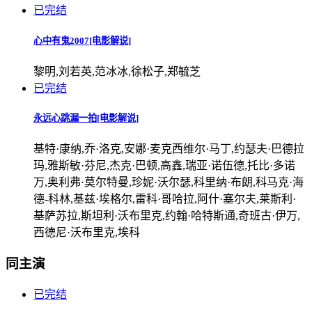
已完结
心中有鬼2007[电影解说]
黎明,刘若英,范冰冰,徐松子,郑毓芝
已完结
永远心跳漏一拍[电影解说]
基特·康纳,乔·洛克,安娜·麦克西维尔·马丁,约瑟夫·巴德拉
玛,雅斯敏·芬尼,杰克·巴顿,高鑫,瑞亚·诺伍德,托比·多诺
万,奥利弗·莫尔特曼,珍妮·沃尔瑟,科里纳·布朗,科马克·海
德-科林,基兹·埃格尔,雷科·哥哈拉,阿什·塞尔夫,莱斯利·
基萨苏拉,斯坦利·沃布里克,约翰·哈特斯通,奇班古·伊万,
西德尼·沃布里克,埃科
同主演
已完结