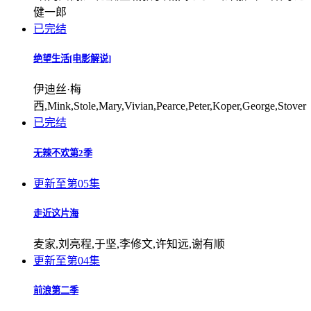
健一郎
已完结
绝望生活[电影解说]
伊迪丝·梅
西,Mink,Stole,Mary,Vivian,Pearce,Peter,Koper,George,Stover
已完结
无辣不欢第2季
更新至第05集
走近这片海
麦家,刘亮程,于坚,李修文,许知远,谢有顺
更新至第04集
前浪第二季