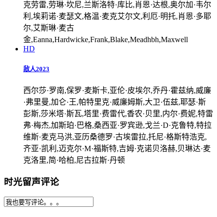
克劳雷,劳琳·坎尼,兰斯洛特·库比,肖恩·达根,奥尔加·韦尔
利,埃莉诺·麦瑟文,格温·麦克艾尔文,利厄·明托,肖恩·多耶
尔,艾斯琳·麦古
金,Eanna,Hardwicke,Frank,Blake,Meadhbh,Maxwell
HD
敌人2023
西尔莎·罗南,保罗·麦斯卡,亚伦·皮埃尔,乔丹·霍兹纳,威廉
·弗里曼,加仑·王,帕特里克·威廉姆斯,大卫·伍兹,耶瑟·斯
彭斯,莎米塔·斯瓦,塔里·费雷代,香农·贝里,内尔·费妮,特雷
弗·梅杰,加斯珀·巴格,桑西亚·罗宾逊,戈兰·D·克鲁特,特拉
维斯·麦克马洪,亚历桑德罗·古埃雷拉,托尼·格斯特浩克,
齐亚·凯利,迈克尔·M·福斯特,吉姆·克诺贝洛赫,贝琳达·麦
克洛里,简·哈柏,尼古拉斯·丹顿
时光留声评论