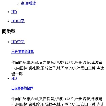
高清播放
HD
HD中字
同类型
HD中字
出走 哥哥的彼界
仲间由纪惠,Soul,又吉伶音,伊波れいり,松田流花,津波竜
斗,内田树,盧礼欧,玉城敦子,城间やよい,津嘉山正种,寺辻
健一郎
HD
出走哥哥的彼界
仲间由纪惠,Soul,又吉伶音,伊波れいり,松田流花,津波竜
斗,内田树,盧礼欧,玉城敦子,城间やよい,津嘉山正种,寺辻