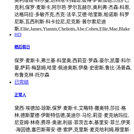
奥利维娅·科尔曼,达科塔·约翰逊,彼得·萨斯加德,杰西·巴
克利,保罗·麦斯卡,阿尔芭·罗尔瓦赫尔,奥利弗·杰森-科恩,
达格玛拉·多敏齐克,杰克·法辛,艾德·哈里斯,帕诺斯·科罗
尼斯,瓦西利斯·科卡拉尼,尼克斯·普尔索尼迪
斯,Ellie,James,Yiannis,Cheliotis,Abe,Cohen,Ellie,Mae,Blake
HD
晒后假日
保罗·麦斯卡,弗兰基·科里奥,西莉亚·罗森-豪尔,凯蕾·科尔
曼,萨莉·梅瑟姆,哈里·佩迪奥斯,伊桑·史密斯,鲁比·汤普森,
布鲁克林·托尔森
已完结
正常人
黛西·埃德加-琼斯,保罗·麦斯卡,艾略特·撒奥特,莎拉·格
林,德斯蒙德·伊斯特伍德,英迪尔·马伦,莉亚·麦克纳玛拉,
尼亚姆·林奇,费昂·奥谢,利兹·菲茨吉本,基里安·菲兰,伊芙
·海因德,塞巴斯蒂安·德·索萨,克里斯·麦克哈利姆,穆里斯·