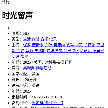
还行
时光留声
清晰：
HD
类型：
生活
穿越
音乐
记录
主演：
保罗·麦斯卡
乔什·奥康纳
彼得·马克·肯德尔
克里
斯·库珀
莫莉·皮瑞斯
拉法埃尔·沙巴拉格
哈德莉·罗宾逊
艾玛·坎宁
年代：
2025 / 美国 / 奥利弗·赫曼纽斯
导演：
奥利弗·赫曼纽斯
国家/地区：
美国
时长：
120分钟
语言/字幕：
英语
年代：
2025
更新时间：
2025-11-06 04:10:36
影视/评论：
当前有
0
条评论，
