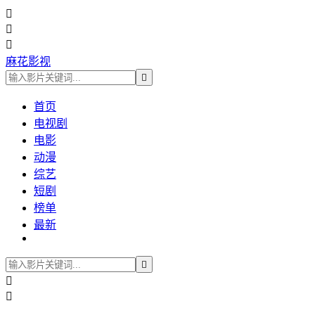



麻花影视

首页
电视剧
电影
动漫
综艺
短剧
榜单
最新


