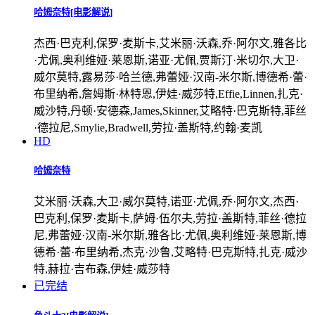
哈姆奈特[电影解说]
杰西·巴克利,保罗·麦斯卡,艾米丽·沃森,乔·阿尔文,雅各比
·尤佩,奥利维娅·莱恩斯,诺亚·尤佩,贾斯汀·米切尔,大卫·
威尔莫特,露易莎·哈兰德,弗蕾娅·汉南-米尔斯,博德希·蕾·
布里纳希,詹姆斯·林特恩,伊娃·威莎特,Effie,Linnen,扎克·
威沙特,丹顿·安德森,James,Skinner,艾略特·巴克斯特,菲丝
·德拉尼,Smylie,Bradwell,劳拉·盖斯特,约翰·麦凯
HD
哈姆奈特
艾米丽·沃森,大卫·威尔莫特,诺亚·尤佩,乔·阿尔文,杰西·
巴克利,保罗·麦斯卡,萨姆·伍尔夫,劳拉·盖斯特,菲丝·德拉
尼,弗蕾娅·汉南-米尔斯,雅各比·尤佩,奥利维娅·莱恩斯,博
德希·蕾·布里纳希,杰克·沙鲁,艾略特·巴克斯特,扎克·威沙
特,赫拉·吉布森,伊娃·威莎特
已完结