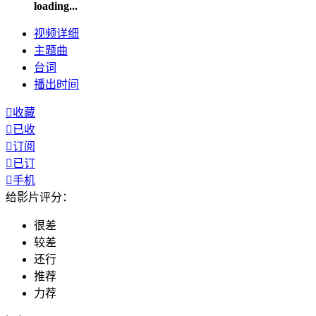
loading...
视频
详细
主题曲
台词
播出
时间

收藏

已收

订阅

已订

手机
给影片评分：
很差
较差
还行
推荐
力荐