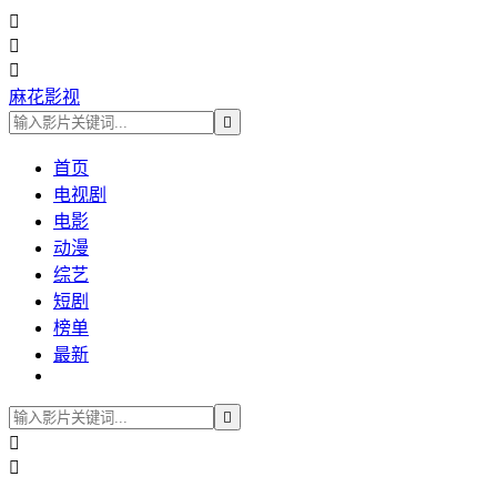



麻花影视

首页
电视剧
电影
动漫
综艺
短剧
榜单
最新


