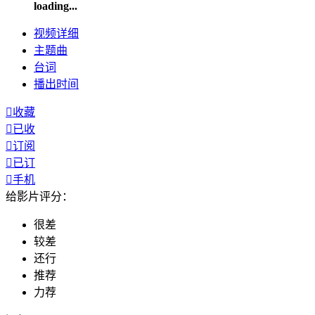
loading...
视频
详细
主题曲
台词
播出
时间

收藏

已收

订阅

已订

手机
给影片评分：
很差
较差
还行
推荐
力荐