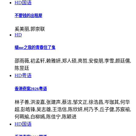
HD国语
不要钱的出租屋
奚美丽,郭崇联
HD
啵me之我的青春住了鬼
邵雨薇,初孟轩,赖雅妍,郑人硕,亮哲,安俊朋,李雪,颜廷儒,
陈昱廷
HD粤语
香港奇案2026粤语
林子善,洪浚嘉,张建声,蔡洁,邹文正,徐浩昌,岑珈其,何华
超,彭皓锋,吴志雄,王浩信,陈欣妍,柯乃予,丘子健,苏宸褕,
何珮瑜,白柳嫣,陈佳宁,陈颖进
HD国语