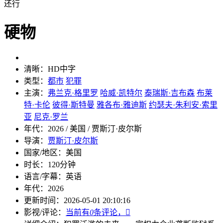
还行
硬物
清晰：
HD中字
类型：
都市
犯罪
主演：
弗兰克·格里罗
哈威·凯特尔
泰瑞斯·吉布森
布莱
特·卡伦
彼得·斯特曼
雅各布·雅迪斯
约瑟夫·朱利安·索里
亚
尼克·罗兰
年代：
2026 / 美国 / 贾斯汀·皮尔斯
导演：
贾斯汀·皮尔斯
国家/地区：
美国
时长：
120分钟
语言/字幕：
英语
年代：
2026
更新时间：
2026-05-01 20:10:16
影视/评论：
当前有
0
条评论，
