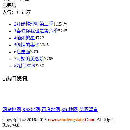
已完结
人气：
1.16 万
2
开始推理吧第三季
1.15 万
3
喜欢你我也是第六季
5245
4
灿如繁星
4722
5
偷情的妻子
3945
6
在里面
3800
7
可疑的美容院
3765
8
九门2026
3750

热门资讯
网站地图
-
RSS地图
-
百度地图
-
360地图
-
给我留言
Copyright © 2016-2025
www.
zhufengslate
.Com
.All Rights
Reserved .