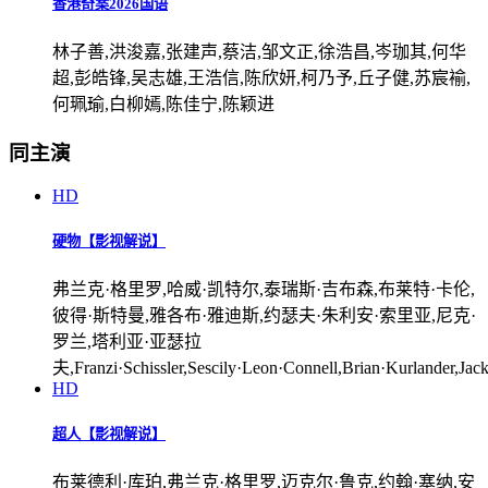
香港奇案2026国语
林子善,洪浚嘉,张建声,蔡洁,邹文正,徐浩昌,岑珈其,何华
超,彭皓锋,吴志雄,王浩信,陈欣妍,柯乃予,丘子健,苏宸褕,
何珮瑜,白柳嫣,陈佳宁,陈颖进
同主演
HD
硬物【影视解说】
弗兰克·格里罗,哈威·凯特尔,泰瑞斯·吉布森,布莱特·卡伦,
彼得·斯特曼,雅各布·雅迪斯,约瑟夫·朱利安·索里亚,尼克·
罗兰,塔利亚·亚瑟拉
夫,Franzi·Schissler,Sescily·Leon·Connell,Brian·Kurlander,Ja
HD
超人【影视解说】
布莱德利·库珀,弗兰克·格里罗,迈克尔·鲁克,约翰·塞纳,安