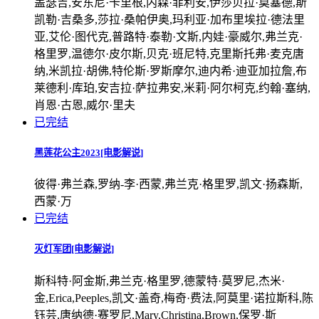
盖瑟吉,安东尼·卡里根,内森·菲利安,伊莎贝拉·莫塞德,斯
凯勒·吉桑多,莎拉·桑帕伊奥,玛利亚·加布里埃拉·德法里
亚,艾伦·图代克,普路特·泰勒·文斯,内娃·豪威尔,弗兰克·
格里罗,温德尔·皮尔斯,贝克·班尼特,克里斯托弗·麦克唐
纳,米凯拉·胡佛,特伦斯·罗斯摩尔,迪内希·迪亚加拉詹,布
莱德利·库珀,安吉拉·萨拉弗安,米莉·阿尔柯克,约翰·塞纳,
肖恩·古恩,威尔·里夫
已完结
黑莲花公主2023[电影解说]
彼得·弗兰森,罗纳-李·西蒙,弗兰克·格里罗,凯文·扬森斯,
西蒙·万
已完结
灭灯军团[电影解说]
斯科特·阿金斯,弗兰克·格里罗,德蒙特·莫罗尼,杰米·
金,Erica,Peeples,凯文·盖奇,梅奇·费法,阿莫里·诺拉斯科,陈
钰芸,唐纳德·赛罗尼,Mary,Christina,Brown,保罗·斯