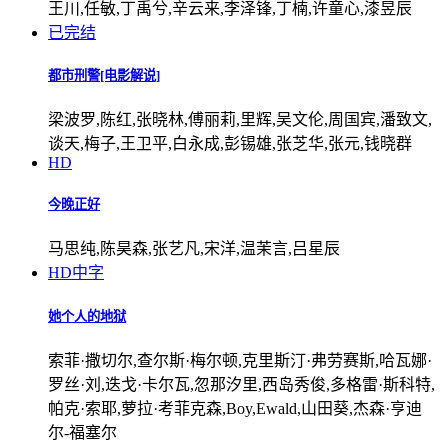
王川,任敏,丁禹兮,辛云来,李泽锋,丁楠,许童心,漆昱辰
已完结
都市刑警[电影解说]
梁波罗,陈红,张晓林,傅丽莉,里辉,吴文伦,周国宾,潘致文,
谈天,梅子,王卫平,白永成,彭锡雄,张芝华,张元,钱晓群
HD
今晚正好
马思纯,陈昊森,张艺凡,宋洋,温茉言,吕星辰
HD中字
她个人的地狱
索菲·撒切尔,查尔斯·梅尔顿,克里斯汀·弗劳赛斯,哈瓦娜·
罗丝·刘,迭戈·卡尔瓦,忽那汐里,西岛秀俊,多格雷·斯科特,
帕克·索耶,萝拉·考菲克森,Boy,Ewald,山田葵,杰森·亨迪
尔-福塞尔