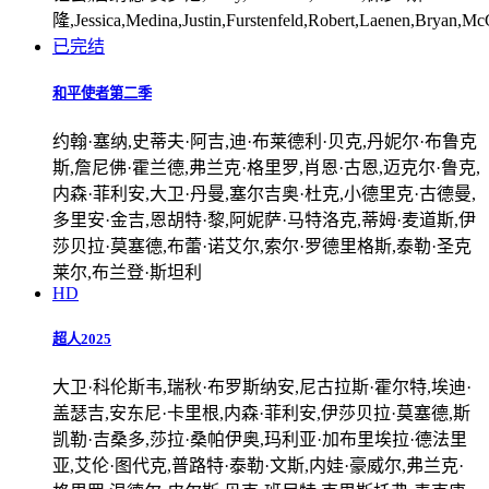
隆,Jessica,Medina,Justin,Furstenfeld,Robert,Laenen,Bryan,M
已完结
和平使者第二季
约翰·塞纳,史蒂夫·阿吉,迪·布莱德利·贝克,丹妮尔·布鲁克
斯,詹尼佛·霍兰德,弗兰克·格里罗,肖恩·古恩,迈克尔·鲁克,
内森·菲利安,大卫·丹曼,塞尔吉奥·杜克,小德里克·古德曼,
多里安·金吉,恩胡特·黎,阿妮萨·马特洛克,蒂姆·麦道斯,伊
莎贝拉·莫塞德,布蕾·诺艾尔,索尔·罗德里格斯,泰勒·圣克
莱尔,布兰登·斯坦利
HD
超人2025
大卫·科伦斯韦,瑞秋·布罗斯纳安,尼古拉斯·霍尔特,埃迪·
盖瑟吉,安东尼·卡里根,内森·菲利安,伊莎贝拉·莫塞德,斯
凯勒·吉桑多,莎拉·桑帕伊奥,玛利亚·加布里埃拉·德法里
亚,艾伦·图代克,普路特·泰勒·文斯,内娃·豪威尔,弗兰克·