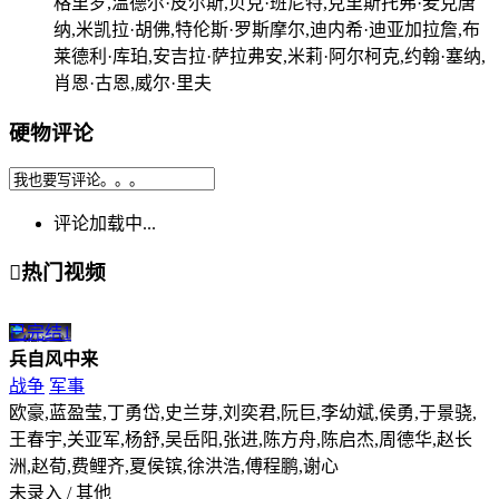
格里罗,温德尔·皮尔斯,贝克·班尼特,克里斯托弗·麦克唐
纳,米凯拉·胡佛,特伦斯·罗斯摩尔,迪内希·迪亚加拉詹,布
莱德利·库珀,安吉拉·萨拉弗安,米莉·阿尔柯克,约翰·塞纳,
肖恩·古恩,威尔·里夫
硬物评论
评论加载中...

热门视频
已完结
1
兵自风中来
战争
军事
欧豪,蓝盈莹,丁勇岱,史兰芽,刘奕君,阮巨,李幼斌,侯勇,于景骁,
王春宇,关亚军,杨舒,吴岳阳,张进,陈方舟,陈启杰,周德华,赵长
洲,赵荀,费鲤齐,夏侯镔,徐洪浩,傅程鹏,谢心
未录入 / 其他