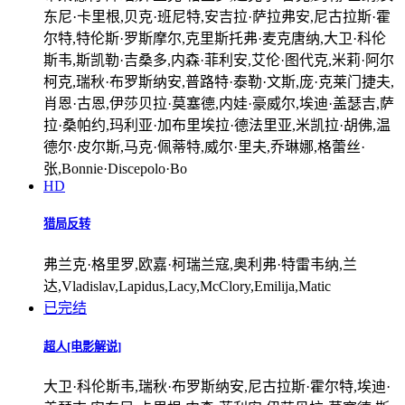
东尼·卡里根,贝克·班尼特,安吉拉·萨拉弗安,尼古拉斯·霍
尔特,特伦斯·罗斯摩尔,克里斯托弗·麦克唐纳,大卫·科伦
斯韦,斯凯勒·吉桑多,内森·菲利安,艾伦·图代克,米莉·阿尔
柯克,瑞秋·布罗斯纳安,普路特·泰勒·文斯,庞·克莱门捷夫,
肖恩·古恩,伊莎贝拉·莫塞德,内娃·豪威尔,埃迪·盖瑟吉,萨
拉·桑帕约,玛利亚·加布里埃拉·德法里亚,米凯拉·胡佛,温
德尔·皮尔斯,马克·佩蒂特,威尔·里夫,乔琳娜,格蕾丝·
张,Bonnie·Discepolo·Bo
HD
猎局反转
弗兰克·格里罗,欧嘉·柯瑞兰寇,奥利弗·特雷韦纳,兰
达,Vladislav,Lapidus,Lacy,McClory,Emilija,Matic
已完结
超人[电影解说]
大卫·科伦斯韦,瑞秋·布罗斯纳安,尼古拉斯·霍尔特,埃迪·