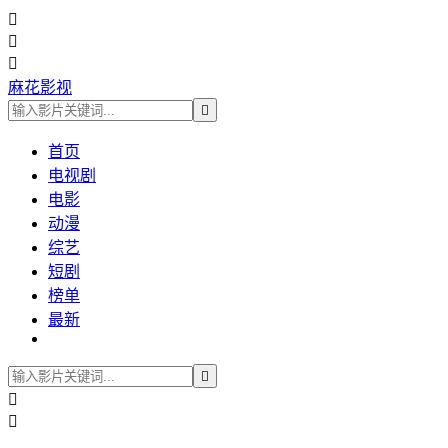



麻花影视

首页
电视剧
电影
动漫
综艺
短剧
榜单
最新


