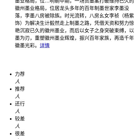
墨业格局，位…
明朝中期，一场贡墨案打破维持已久的
徽州墨业格局，位居龙头多年的百年制墨世家李墨没
落，李墨八房被除族。时光流转，八房幺女李祯（杨紫
饰）为解决生计毅然走上制墨之路，凭借天资和努力惊
艳沉寂已久的徽州墨业，而后以女子之身突破束缚，以
墨为刃，重塑徽州墨业辉煌，振兴百年家族，再造千年
徽墨光彩。
详情
力荐
人
推荐
人
还行
人
较差
人
很差