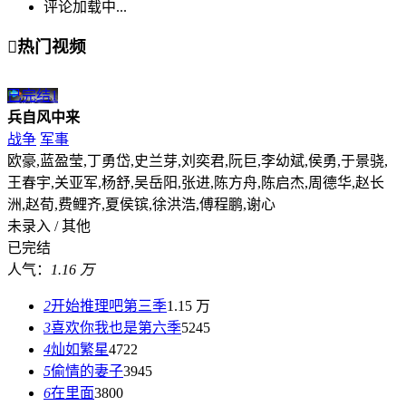
评论加载中...

热门视频
已完结
1
兵自风中来
战争
军事
欧豪,蓝盈莹,丁勇岱,史兰芽,刘奕君,阮巨,李幼斌,侯勇,于景骁,
王春宇,关亚军,杨舒,吴岳阳,张进,陈方舟,陈启杰,周德华,赵长
洲,赵荀,费鲤齐,夏侯镔,徐洪浩,傅程鹏,谢心
未录入 / 其他
已完结
人气：
1.16 万
2
开始推理吧第三季
1.15 万
3
喜欢你我也是第六季
5245
4
灿如繁星
4722
5
偷情的妻子
3945
6
在里面
3800