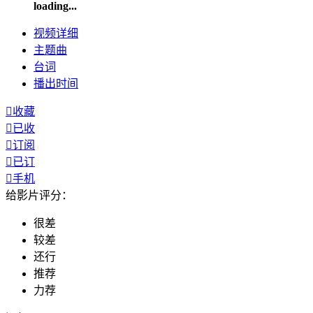
loading...
视频
详细
主题曲
台词
播出
时间

收藏

已收

订阅

已订

手机
给影片评分：
很差
较差
还行
推荐
力荐