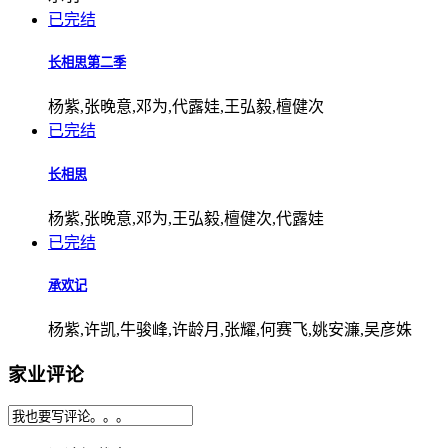
已完结
长相思第二季
杨紫,张晚意,邓为,代露娃,王弘毅,檀健次
已完结
长相思
杨紫,张晚意,邓为,王弘毅,檀健次,代露娃
已完结
承欢记
杨紫,许凯,牛骏峰,许龄月,张耀,何赛飞,姚安濂,吴彦姝
家业评论