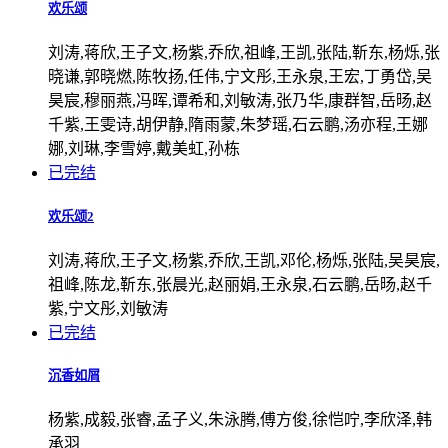
欢乐颂
刘涛,蒋欣,王子文,杨紫,乔欣,祖峰,王凯,张陆,靳东,杨烁,张
晓谦,郭晓燃,陈牧扬,任伟,宁文彤,王永泉,王宏,丁勇岱,吴
昊宸,穆丽燕,冯晖,谭希和,刘敏涛,张乃华,康群智,岳旸,赵
千紫,王雯诗,胡伊静,隋雨蒙,朱梦瑶,石云鹏,汤亦程,王娜
娜,刘琳,李雪婷,戴美虹,孙栋
已完结
欢乐颂2
刘涛,蒋欣,王子文,杨紫,乔欣,王凯,邓伦,杨烁,张陆,吴昊宸,
祖峰,陈龙,靳东,张晨光,赵丽娟,王永泉,石云鹏,岳旸,赵千
紫,宁文彤,刘敏涛
已完结
沉香如屑
杨紫,成毅,张睿,孟子义,朱泳腾,傅方俊,徐恺咛,李欣泽,韩
承羽