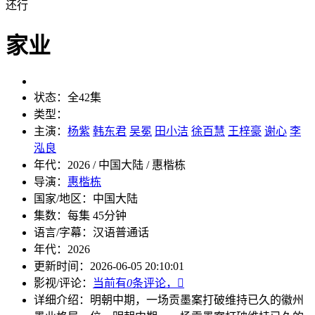
还行
家业
状态：
全42集
类型：
主演：
杨紫
韩东君
吴冕
田小洁
徐百慧
王梓豪
谢心
李
泓良
年代：
2026 / 中国大陆 / 惠楷栋
导演：
惠楷栋
国家/地区：
中国大陆
集数：
每集 45分钟
语言/字幕：
汉语普通话
年代：
2026
更新时间：
2026-06-05 20:10:01
影视/评论：
当前有
0
条评论，

详细介绍：
明朝中期，一场贡墨案打破维持已久的徽州