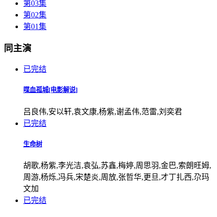
第03集
第02集
第01集
同主演
已完结
喋血孤城[电影解说]
吕良伟,安以轩,袁文康,杨紫,谢孟伟,范雷,刘奕君
已完结
生命树
胡歌,杨紫,李光洁,袁弘,苏鑫,梅婷,周思羽,金巴,索朗旺姆,
周游,杨烁,冯兵,宋楚炎,周放,张哲华,更旦,才丁扎西,尕玛
文加
已完结