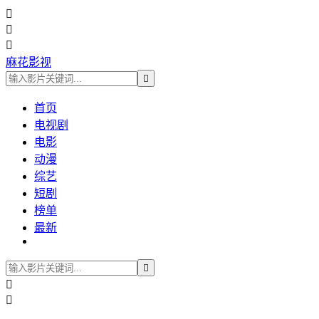



麻花影视

首页
电视剧
电影
动漫
综艺
短剧
榜单
最新


