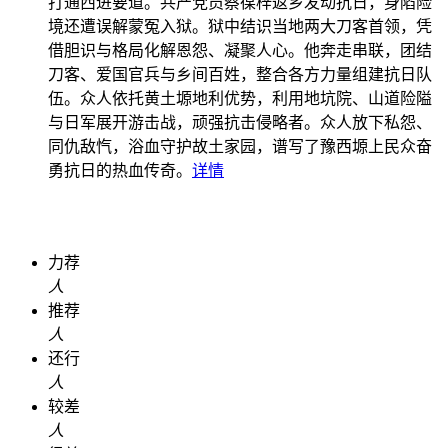
打通西进要道。共产党员蔡葆梓返乡发动抗日，身陷险
境还遭误解蒙冤入狱。狱中结识当地两大刀客首领，凭
借胆识与格局化解恩怨、凝聚人心。他奔走串联，团结
刀客、爱国官兵与乡间百姓，整合各方力量组建抗日队
伍。众人依托黄土塬地利优势，利用地坑院、山道险隘
与日军展开游击战，顽强抗击侵略者。众人放下私怨、
同仇敌忾，浴血守护故土家园，谱写了豫西塬上民众奋
勇抗日的热血传奇。
详情
力荐
人
推荐
人
还行
人
较差
人