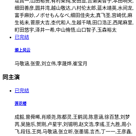
堤真一,山田裕贵,有村架纯,安田显,吉濑美智子,本田响矢,
细田善彦,圆井湾,越山敬达,八村伦太郎,蓝木靖英,水间龙,
富手麻妙,ノボせもんなべ,细田佳央太,真飞圣,宫崎优,麻
生祐未,菅原大吉,杢代和人,生越千晴,田口浩正,西尾麻里,
町田悠宇,泽井一希,中山脩悟,山口智子,玉森裕太
已完结
塬上风云
马敬涵,张雯,刘立伟,李晟烨,崔宝月
同主演
已完结
莲花楼
成毅,曾舜晞,肖顺尧,陈都灵,王鹤润,陈意涵,徐百慧,刘梦
芮,吴施乐,贺刚,卢星宇,刘锡明,赵文浩,李彧,王九胜,周小
飞,段钰,王岗,马敬涵,张立昕,张墨锡,言杰,丁一一,王彦鑫,