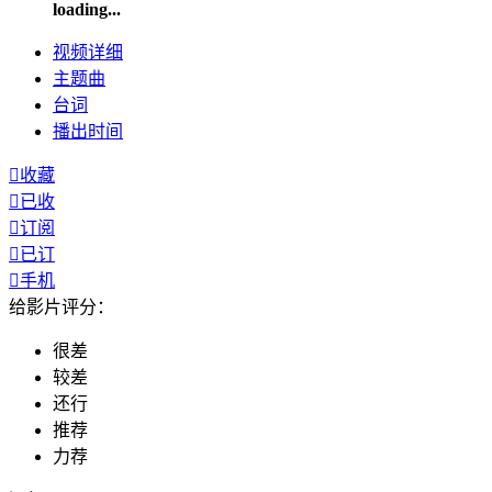
loading...
视频
详细
主题曲
台词
播出
时间

收藏

已收

订阅

已订

手机
给影片评分：
很差
较差
还行
推荐
力荐