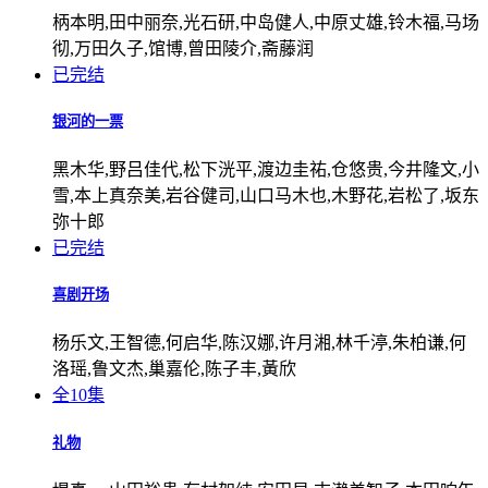
柄本明,田中丽奈,光石研,中岛健人,中原丈雄,铃木福,马场
彻,万田久子,馆博,曾田陵介,斋藤润
已完结
银河的一票
黑木华,野吕佳代,松下洸平,渡边圭祐,仓悠贵,今井隆文,小
雪,本上真奈美,岩谷健司,山口马木也,木野花,岩松了,坂东
弥十郎
已完结
喜剧开场
杨乐文,王智德,何启华,陈汉娜,许月湘,林千渟,朱柏谦,何
洛瑶,鲁文杰,巢嘉伦,陈子丰,黃欣
全10集
礼物