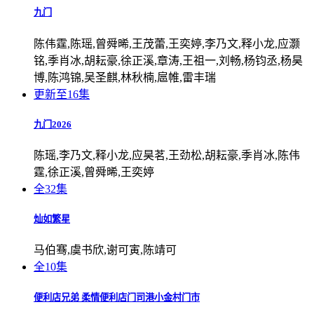
九门
陈伟霆,陈瑶,曾舜晞,王茂蕾,王奕婷,李乃文,释小龙,应灏
铭,季肖冰,胡耘豪,徐正溪,章涛,王祖一,刘畅,杨钧丞,杨昊
博,陈鸿锦,吴圣麒,林秋楠,扈帷,雷丰瑞
更新至16集
九门2026
陈瑶,李乃文,释小龙,应昊茗,王劲松,胡耘豪,季肖冰,陈伟
霆,徐正溪,曾舜晞,王奕婷
全32集
灿如繁星
马伯骞,虞书欣,谢可寅,陈靖可
全10集
便利店兄弟 柔情便利店门司港小金村门市