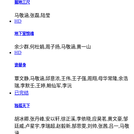
掘地三尺
马敬涵,张磊,陆莹
HD
地下室惊魂
余少群,何杜娟,周子扬,马敬涵,黄一山
HD
诡替身
覃文静,马敬涵,邱意浓,王伟,王子强,周翔,母华常隆,余浩
瑞,李默壬,王婷,鲍仙军,李沅
已完结
独孤天下
胡冰卿,张丹峰,安以轩,徐正溪,李依晓,应昊茗,黄文豪,邹
廷威,卢星宇,李瑞超,赵毅新,郜思雯,刘帅,张茜,吕一,马敬
涵