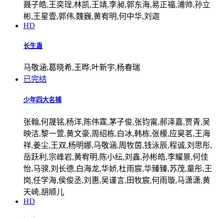
聂子皓,王奕珵,林凯,王靖,李昶,郭东海,易正福,浦帅,孙立
彬,王星壹,郭伟,魏巍,黄宥明,何中华,刘迦
HD
长生蛊
马敬涵,葛晓希,王晔,叶新宇,杨春瑞
已完结
少年四大名捕
张翰,何晟铭,杨洋,陈伟霆,茅子俊,张钧甯,郝泽嘉,贾青,吴
映洁,黎一萱,黄文豪,周绍栋,白冰,韩栋,张檬,应昊茗,王海
祥,姜尘,王双,杨明娜,马敬涵,周牧茵,钱泳辰,程诚,刘思彤,
岳跃利,宗峰岩,黄宥明,陈小纭,刘鑫,孙彬皓,李耀景,何佳
怡,马骙,刘长德,白海龙,华娇,杜雨宸,华臻臻,苏茂,童彤,王
岗,任学海,侯俊丞,刘惠,吴谨言,田牧宸,何雨璇,马潇潇,黄
天崎,胡顺儿
HD