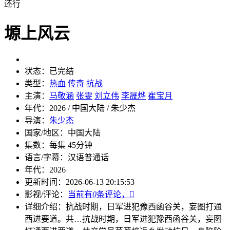
还行
塬上风云
状态：
已完结
类型：
热血
传奇
抗战
主演：
马敬涵
张雯
刘立伟
李晟烨
崔宝月
年代：
2026 / 中国大陆 / 朱少杰
导演：
朱少杰
国家/地区：
中国大陆
集数：
每集 45分钟
语言/字幕：
汉语普通话
年代：
2026
更新时间：
2026-06-13 20:15:53
影视/评论：
当前有
0
条评论，

详细介绍：
抗战时期，日军进犯豫西函谷关，妄图打通
西进要道。共…
抗战时期，日军进犯豫西函谷关，妄图