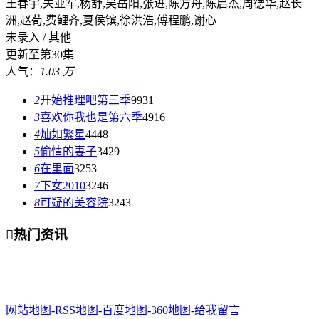
王春宇,关亚军,杨舒,吴岳阳,张进,陈方舟,陈启杰,周德华,赵长
洲,赵荀,费鲤齐,夏侯镔,徐洪浩,傅程鹏,谢心
未录入 / 其他
更新至第30集
人气：
1.03 万
2
开始推理吧第三季
9931
3
喜欢你我也是第六季
4916
4
灿如繁星
4448
5
偷情的妻子
3429
6
在里面
3253
7
下女2010
3246
8
可疑的美容院
3243

热门资讯
网站地图
-
RSS地图
-
百度地图
-
360地图
-
给我留言