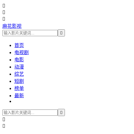



麻花影视

首页
电视剧
电影
动漫
综艺
短剧
榜单
最新


