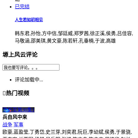
已完结
人生若如初相见
韩东君,孙怡,方中信,邹廷威,郑罗茜,徐正溪,侯勇,吕佳容,
马敬涵,邵美琪,黄文豪,陈若轩,孔垂楠,于波,高雄
塬上风云评论
评论加载中...

热门视频
更新至第30集
1
兵自风中来
战争
军事
欧豪,蓝盈莹,丁勇岱,史兰芽,刘奕君,阮巨,李幼斌,侯勇,于景骁,