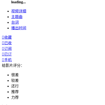
loading...
视频
详细
主题曲
台词
播出
时间

收藏

已收

订阅

已订

手机
给影片评分：
很差
较差
还行
推荐
力荐