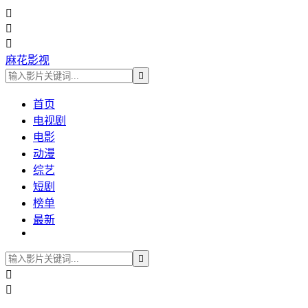



麻花影视

首页
电视剧
电影
动漫
综艺
短剧
榜单
最新


