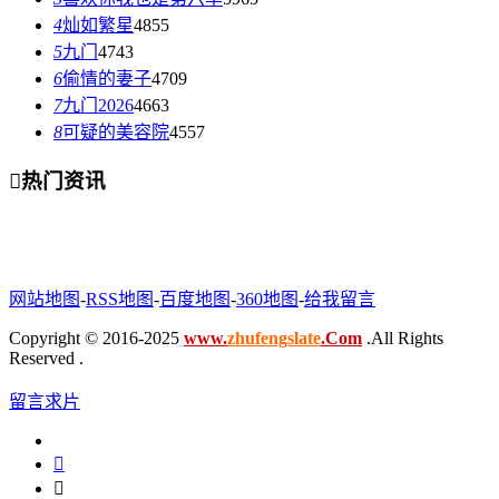
4
灿如繁星
4855
5
九门
4743
6
偷情的妻子
4709
7
九门2026
4663
8
可疑的美容院
4557

热门资讯
网站地图
-
RSS地图
-
百度地图
-
360地图
-
给我留言
Copyright © 2016-2025
www.
zhufengslate
.Com
.All Rights
Reserved .
留言求片

