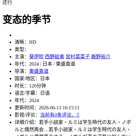
还行
变态的季节
清晰：
HD
类型：
主演：
葵伊吹
西野絵美
宫村菜菜子
鹿野裕介
年代：
2024 / 日本 / 東盛直道
导演：
東盛直道
国家/地区：
日本
时长：
120分钟
语言/字幕：
日语
年代：
2024
更新时间：
2026-06-13 16:15:11
影视/评论：
当前有
0
条评论，

详细介绍：
若手小説家・ルミは学生時代の友人・ノボ
ルと偶然再会…
若手小説家・ルミは学生時代の友人・