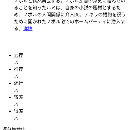
ノボルと偶然再会する。ノボルが妻の浮気に悩んでい
ることを知ったルミは、自身の小説の題材とするた
め、ノボルの人間関係に介入[6]。アキラの婚約を祝う
ために開かれたノボル宅でのホームパーティに潜入す
る。
详情
力荐
人
推荐
人
还行
人
较差
人
很差
人
评分加载中...