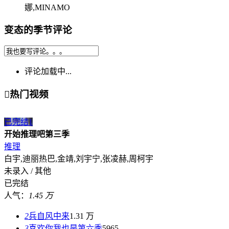
娜,MINAMO
变态的季节评论
评论加载中...

热门视频
已完结
1
开始推理吧第三季
推理
白宇,迪丽热巴,金靖,刘宇宁,张凌赫,周柯宇
未录入 / 其他
已完结
人气：
1.45 万
2
兵自风中来
1.31 万
3
喜欢你我也是第六季
5965