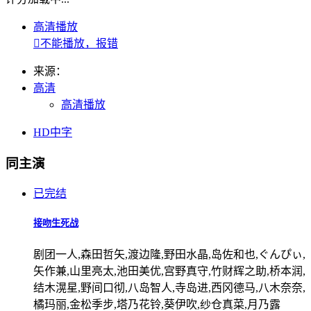
高清播放

不能播放，报错
来源：
高清
高清播放
HD中字
同主演
已完结
接吻生死战
剧团一人,森田哲矢,渡边隆,野田水晶,岛佐和也,ぐんぴぃ,
矢作兼,山里亮太,池田美优,宫野真守,竹财辉之助,桥本润,
结木滉星,野间口彻,八岛智人,寺岛进,西冈德马,八木奈奈,
橘玛丽,金松季步,塔乃花铃,葵伊吹,纱仓真菜,月乃露