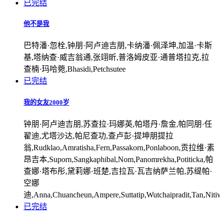
已完结
他不是我
巴特潘·忽栓,钟朋·阿卢迪吉朋,卡纳潘·佩泽坤,加温·卡斯
基,塔纳查·威吉翁通,张翊昕,普洛姆皮亚·通普塔拉克,拉
查楠·玛哈菀,Bhasidi,Petchsutee
已完结
我的女友2000岁
钟朋·阿卢迪吉朋,苏查拉·玛娜英,帕塔丹·詹金,帕同朋·任
翟迪,尤塔沙达,帕尼查功,查卢彭·提坤朋提拉
翁,Rudklao,Amratisha,Fern,Passakorn,Ponlaboon,贡拉维·素
昂吉本,Suporn,Sangkaphibal,Nom,Panomrekha,Potiticka,帕
查娜·塔布彤,黛莉娜·班楚,吉拉瓦·瓦吉纳萨兰帕,苏缇帕·
空娜
迪,Anna,Chuancheun,Ampere,Suttatip,Wutchaipradit,Tan,Nit
已完结