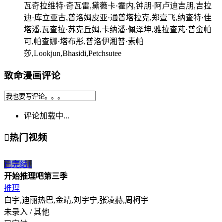
瓦奇拉维特·奇瓦雷,黛薇卡·霍内,钟朋·阿卢迪吉朋,吉拉
迪·库立亚古,普洛姆皮亚·通普塔拉克,郑壹飞,纳查特·佳
塔潘,瓦查拉·苏克丘姆,卡纳潘·佩泽坤,雅拉查芃·普金帕
可,帕查娜·塔布彤,普洛伊湘普·素帕
莎,Lookjun,Bhasidi,Petchsutee
致命漫画评论
评论加载中...

热门视频
已完结
1
开始推理吧第三季
推理
白宇,迪丽热巴,金靖,刘宇宁,张凌赫,周柯宇
未录入 / 其他