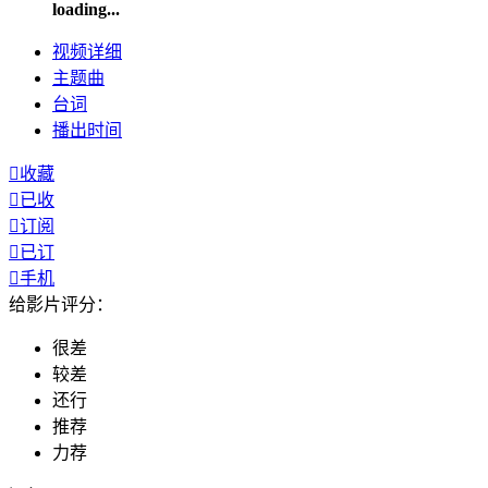
loading...
视频
详细
主题曲
台词
播出
时间

收藏

已收

订阅

已订

手机
给影片评分：
很差
较差
还行
推荐
力荐