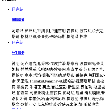
已完结
燃情竭爱
阿塔潘·彭萨瓦,钟朋·阿卢迪吉朋,吉拉瓦·苏提瓦尼沙克,
塔诵·格林尼恩,查亚彭·朱塔玛斯,提纳潘·挡堆
已完结
分手服务
钟朋·阿卢迪吉朋,乔林·昆皮拉潘,塔察宫·波露娅楠,普莱
妮拉·希兰塔威形,帕塔纳·埃桑固,奥奇里斯·苏瓦纳奇普,
提帕功·宽本,塔湾·维弘可塔纳,萨塔布·莱德克,芭莉雅皮·
余,闵里泓,Thanakrit,Panichawit,妮帕彭·提蒂塔那甘,吉拉
奇·翁皮安,朱塔芘·英詹,吉拉查彭·斯里桑,苏帕功·斯里坡
通,帕查差·司隶亚楠让,吉拉提·彭马尼,哈里·奇瓦嘎隆,普
洛伊湘普·素帕莎,塔诵·格林尼恩,提娜丽·维拉瓦诺丹,梅
塔文·欧帕西安卡琼,婉维茉·珍萨瓦米缇,凯·乐希迪柴