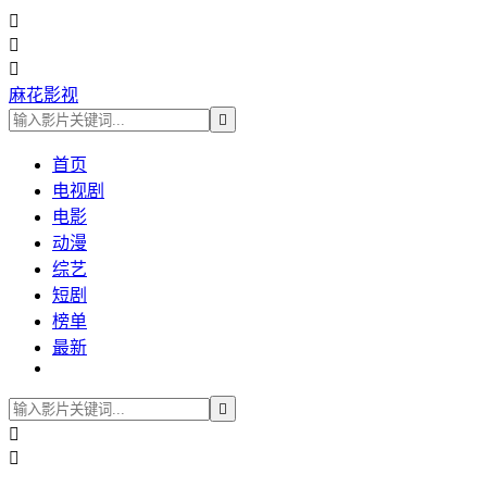



麻花影视

首页
电视剧
电影
动漫
综艺
短剧
榜单
最新


