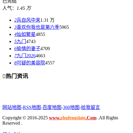
已完结
人气：
1.45 万
2
兵自风中来
1.31 万
3
喜欢你我也是第六季
5965
4
灿如繁星
4855
5
九门
4743
6
偷情的妻子
4709
7
九门2026
4663
8
可疑的美容院
4557

热门资讯
网站地图
-
RSS地图
-
百度地图
-
360地图
-
给我留言
Copyright © 2016-2025
www.
zhufengslate
.Com
.All Rights
Reserved .