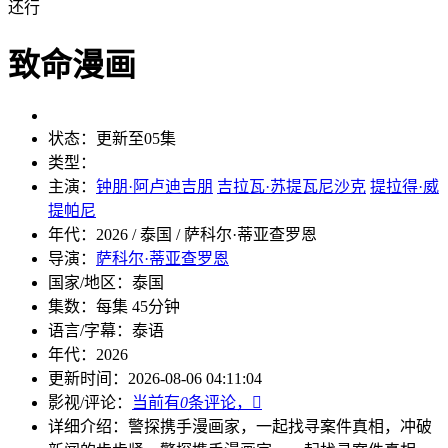
还行
致命漫画
状态：
更新至05集
类型：
主演：
钟朋·阿卢迪吉朋
吉拉瓦·苏提瓦尼沙克
提拉得·威
提帕尼
年代：
2026 / 泰国 / 萨科尔·蒂亚查罗恩
导演：
萨科尔·蒂亚查罗恩
国家/地区：
泰国
集数：
每集 45分钟
语言/字幕：
泰语
年代：
2026
更新时间：
2026-08-06 04:11:04
影视/评论：
当前有
0
条评论，

详细介绍：
警探携手漫画家，一起找寻案件真相，冲破