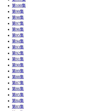
第100集
第99集
第98集
第97集
第96集
第95集
第94集
第93集
第92集
第91集
第90集
第89集
第88集
第87集
第86集
第85集
第84集
第83集