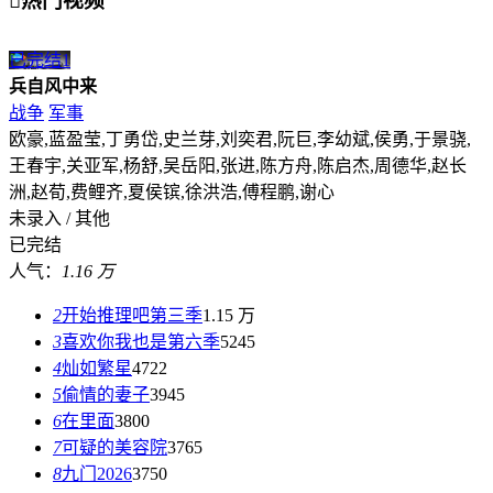

热门视频
已完结
1
兵自风中来
战争
军事
欧豪,蓝盈莹,丁勇岱,史兰芽,刘奕君,阮巨,李幼斌,侯勇,于景骁,
王春宇,关亚军,杨舒,吴岳阳,张进,陈方舟,陈启杰,周德华,赵长
洲,赵荀,费鲤齐,夏侯镔,徐洪浩,傅程鹏,谢心
未录入 / 其他
已完结
人气：
1.16 万
2
开始推理吧第三季
1.15 万
3
喜欢你我也是第六季
5245
4
灿如繁星
4722
5
偷情的妻子
3945
6
在里面
3800
7
可疑的美容院
3765
8
九门2026
3750