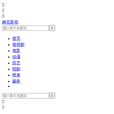



麻花影视

首页
电视剧
电影
动漫
综艺
短剧
榜单
最新


