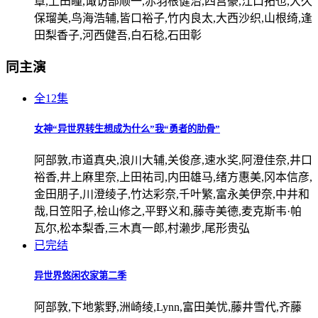
章,上田瞳,诹访部顺一,赤羽根健治,四宫豪,江口拓也,大久
保瑠美,鸟海浩辅,皆口裕子,竹内良太,大西沙织,山根绮,逢
田梨香子,河西健吾,白石稔,石田彰
同主演
全12集
女神“异世界转生想成为什么”我“勇者的肋骨”
阿部敦,市道真央,浪川大辅,关俊彦,速水奖,阿澄佳奈,井口
裕香,井上麻里奈,上田祐司,内田雄马,绪方惠美,冈本信彦,
金田朋子,川澄绫子,竹达彩奈,千叶繁,富永美伊奈,中井和
哉,日笠阳子,桧山修之,平野义和,藤寺美德,麦克斯韦·帕
瓦尔,松本梨香,三木真一郎,村濑步,尾形贵弘
已完结
异世界悠闲农家第二季
阿部敦,下地紫野,洲崎绫,Lynn,富田美忧,藤井雪代,齐藤