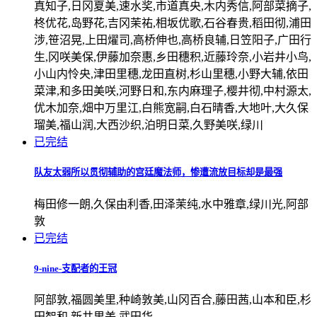
真知子,日冈夏美,速水奖,市道真央,木内秀信,阿部菜摘子,
柊优花,岛野花,吉冈茉祐,相坂优歌,石谷春贵,稻田彻,浦田
涉,笹沼晃,上田燿司,高桥伸也,高桥良辅,日笠阳子,广田行
生,冈咲美保,伊藤加奈惠,乡田穗积,近藤玲奈,小岩井小鸟,
小山内怜央,津田里穗,龙田直树,杉山里穗,小野大辅,依田
菜津,和多田美咲,河野日和,东内麻理子,樱井彻,中村源太,
优木加奈,畑中万里江,白熊宽嗣,白石晴香,大地叶,大久保
瑠美,福山润,大西沙织,泊明日菜,久野美咲,绿川
已完结
队友太弱所以贯彻辅助的宫廷魔法师，惨遭流放目标却是最强
梅田修一朗,久保由利香,田泽茉纯,水中雅章,绿川光,阿部
敦
已完结
9-nine-支配者的王冠
阿部敦,福圆美里,种崎敦美,山冈百合,藤田茜,山本和臣,杉
田智和,新井里美,武田华