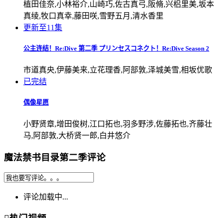
植田佳奈,小林裕介,山崎巧,佐古真弓,阪脩,兴梠里美,坂本
真绫,牧口真幸,藤田咲,雪野五月,清水香里
更新至11集
公主连结！Re:Dive 第二季 プリンセスコネクト！Re:Dive Season 2
市道真央,伊藤美来,立花理香,阿部敦,泽城美雪,相坂优歌
已完结
偶像星愿
小野贤章,增田俊树,江口拓也,羽多野涉,佐藤拓也,齐藤壮
马,阿部敦,大桥贤一郎,白井悠介
魔法禁书目录第二季评论
评论加载中...