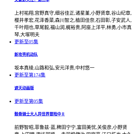
上村祐翔,宫野真守,细谷佳正,诸星堇,小野贤章,谷山纪章,
樱井孝宏,花泽香菜,森川智之,植田佳奈,石田彰,子安武人,
千叶翔也,草尾毅,福山润,梶裕贵,阿座上洋平,林勇,小市真
琴,大塚明夫
更新至05集
新攻壳机动队
坂本真绫,山路和弘,安元洋贵,中村悠一
更新至第174集
遮天动画版
更新至第05集
骸骨骑士大人异世界冒险中Ⅱ
前野智昭,菲鲁兹·蓝,稗田宁宁,富田美忧,关俊彦,小野贤