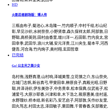
HD
火影忍者剧场版：博人传
三瓶由布子,菊池心,木岛隆一,竹内顺子,中村千绘,杉山纪
彰,早见沙织,水树奈奈,小野贤章,森久保祥太郎,阿部敦,日
野聪,高桥英则,田村由香里,增川洋一,石田彰,竹内良太,宫
田幸季,武田华,浪川大辅,安元洋贵,江川央生,菊本平,河西
健吾,河合海,竹内绚子,奥村翔,玄田哲章
已完结
Go! 公主光之美少女
岛村侑,浅野真澄,山村响,泽城美雪,立花慎之介,东山奈央,
古城门志帆,新谷真弓,甲斐田幸,榊原良子,真殿光昭,日野
聪,井泽诗织,伊东美弥子,中务贵幸,松本保典,仪武祐子,松
浦爱弓,大原沙耶香,兴津和幸,木下浩之,筱原惠美,佳村遥,
水野理纱,桥本结,新名彩乃,安艺启子,阿部敦,矢作纱友里,
田丸笃志,村田太志,泽田敏子,栗田舞,千菅春香,矢部雅史,