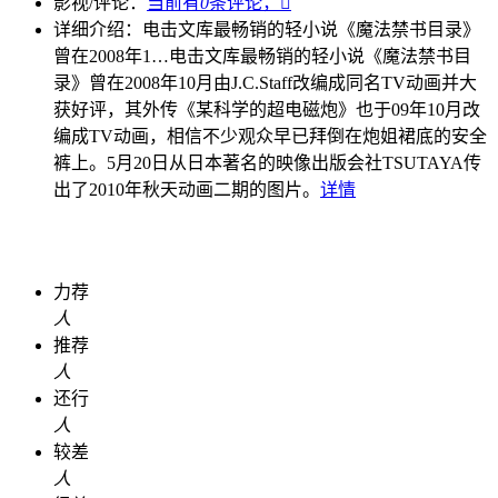
影视/评论：
当前有
0
条评论，

详细介绍：
电击文库最畅销的轻小说《魔法禁书目录》
曾在2008年1…
电击文库最畅销的轻小说《魔法禁书目
录》曾在2008年10月由J.C.Staff改编成同名TV动画并大
获好评，其外传《某科学的超电磁炮》也于09年10月改
编成TV动画，相信不少观众早已拜倒在炮姐裙底的安全
裤上。5月20日从日本著名的映像出版会社TSUTAYA传
出了2010年秋天动画二期的图片。
详情
力荐
人
推荐
人
还行
人
较差
人