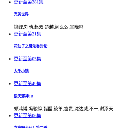
更新至第281集
完美世界
锦鲤,刘晴,赵双,楚越,阎么么,宣晓鸣
更新至第21集
花仙子之魔法香对论
更新至第05集
大千小镇
更新至第49集
逆天邪神3D
郭鸿博,冯骏骅,醋醋,筱筝,富贵,沈达威,不一,谢添天
更新至第06集
文豪野犬汪！第二季