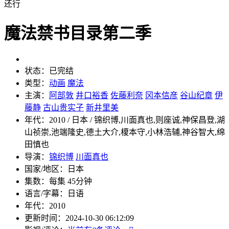
还行
魔法禁书目录第二季
状态：
已完结
类型：
动画
魔法
主演：
阿部敦
井口裕香
佐藤利奈
冈本信彦
谷山纪章
伊
藤静
古山贵实子
新井里美
年代：
2010 / 日本 / 锦织博,川面真也,则座诚,神保昌登,湖
山祯崇,池端隆史,德土大介,榎本守,小林浩辅,神谷智大,绵
田慎也
导演：
锦织博
川面真也
国家/地区：
日本
集数：
每集 45分钟
语言/字幕：
日语
年代：
2010
更新时间：
2024-10-30 06:12:09