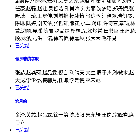
周震南,何洛洛,焉栩嘉,夏之光,姚琛,翟潇闻,张颜齐,刘也,
任豪,赵磊,赵让,吴哲晗,孔肖吟,刘力菲,沈梦瑶,郑丹妮,张
昕,袁一琦,王晓佳,刘增艳,杨冰怡,张琼予,汪佳翎,青钰雯,
陈琳,陆婷,谢天依,张哲轩,熊花,小羊,蒋申,许诗茵,秦瑜,林
慧,边丽,吴瑶,陈丽,赵品霖,杨桐,AJ赖煜哲,田书臣,王迪,陈
顺,龙泓昊,洪一诺,徐若侨,徐嘉琳,张大大,毛不易
已完结
你是我的美味
张赫,赵尧珂,赵品霖,倪言,利晴天,文生,周子杰,孙微木,赵
天戈,李少亭,娄馨月,任帅,李是侥,林末范
已完结
沧月绘
金泽,关芯,赵品霖,徐一娢,陈政阳,宋允皓,王岗,宗峰岩,席
与立
已完结