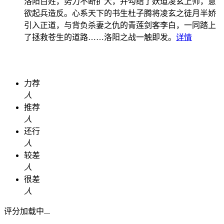
洛阳百姓，势力不断扩大，并勾结了妖道凌玄上师，意
欲起兵造反。心系天下的书生杜子腾将凌玄之徒月半娇
引入正道，与背负杀妻之仇的青莲剑客李白，一同踏上
了拯救苍生的道路……洛阳之战一触即发。
详情
力荐
人
推荐
人
还行
人
较差
人
很差
人
评分加载中...