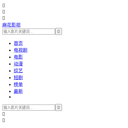



麻花影视

首页
电视剧
电影
动漫
综艺
短剧
榜单
最新


