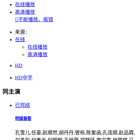
在线播放
高清播放

不能播放，报错
来源：
在线
在线播放
高清播放
HD
HD中字
同主演
已完结
明媒善娶
孔雪儿,任豪,赵顺然,胡丹丹,管栎,陈紫函,孔连顺,赵品霖,