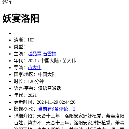
还行
妖宴洛阳
清晰：
HD
类型：
主演：
赵品霖
石雪婧
年代：
2021 / 中国大陆 / 苗大伟
导演：
苗大伟
国家/地区：
中国大陆
时长：
120分钟
语言/字幕：
汉语普通话
年代：
2021
更新时间：
2024-11-29 02:44:26
影视/评论：
当前有
0
条评论，

详细介绍：
天合十三年，洛阳安家肆奸植党，荼毒洛阳
百姓，势力不…
天合十三年，洛阳安家肆奸植党，荼毒