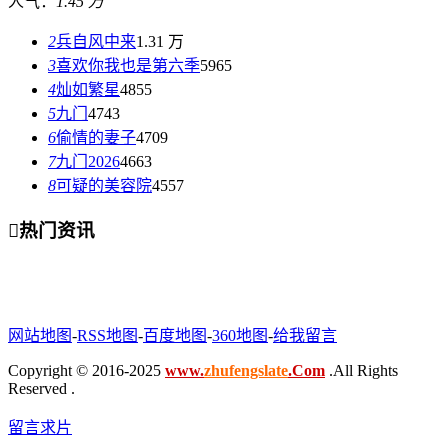
人气：
1.45 万
2
兵自风中来
1.31 万
3
喜欢你我也是第六季
5965
4
灿如繁星
4855
5
九门
4743
6
偷情的妻子
4709
7
九门2026
4663
8
可疑的美容院
4557

热门资讯
网站地图
-
RSS地图
-
百度地图
-
360地图
-
给我留言
Copyright © 2016-2025
www.
zhufengslate
.Com
.All Rights
Reserved .
留言求片