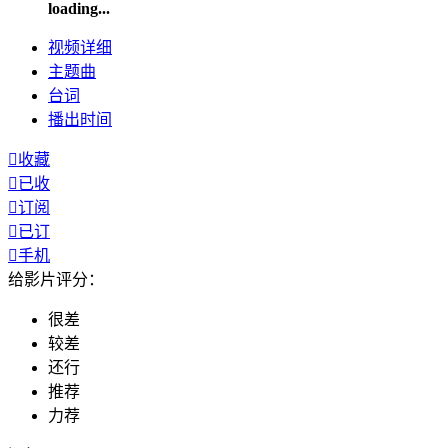
loading...
视频
详细
主题曲
台词
播出
时间

收藏

已收

订阅

已订

手机
给影片评分：
很差
较差
还行
推荐
力荐