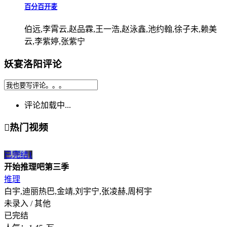
百分百开麦
伯远,李霄云,赵品霖,王一浩,赵泳鑫,池约翰,徐子未,赖美
云,李紫婷,张紫宁
妖宴洛阳评论
评论加载中...

热门视频
已完结
1
开始推理吧第三季
推理
白宇,迪丽热巴,金靖,刘宇宁,张凌赫,周柯宇
未录入 / 其他
已完结