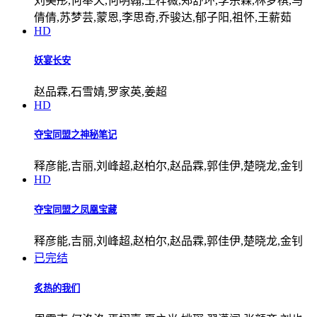
刘美彤,何奉天,何明翰,王梓薇,郑舒环,李宗霖,林梦棋,马
倩倩,苏梦芸,蒙恩,李思奇,乔骏达,郁子阳,祖怀,王薪茹
HD
妖宴长安
赵品霖,石雪婧,罗家英,姜超
HD
夺宝同盟之神秘笔记
释彦能,吉丽,刘峰超,赵柏尔,赵品霖,郭佳伊,楚晓龙,金钊
HD
夺宝同盟之凤凰宝藏
释彦能,吉丽,刘峰超,赵柏尔,赵品霖,郭佳伊,楚晓龙,金钊
已完结
炙热的我们