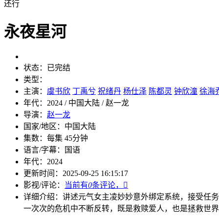
还行
永夜星河
状态：
已完结
类型：
主演：
虞书欣
丁禹兮
祝绪丹
杨仕泽
陈都灵
钟欣潼
徐海
年代：
2024 / 中国大陆 / 赵一龙
导演：
赵一龙
国家/地区：
中国大陆
集数：
每集 45分钟
语言/字幕：
国语
年代：
2024
更新时间：
2025-09-25 16:15:17
影视/评论：
当前有
0
条评论，

详细介绍：
讲述元气女主凌妙妙意外绑定系统，接受任务
一次次的危机中不断反转，既是救赎爱人，也是拯救世界