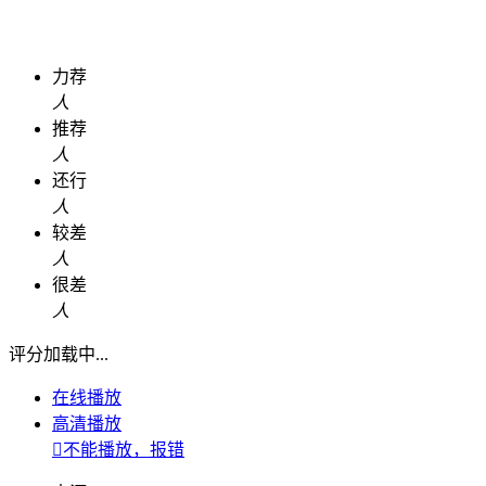
力荐
人
推荐
人
还行
人
较差
人
很差
人
评分加载中...
在线播放
高清播放

不能播放，报错