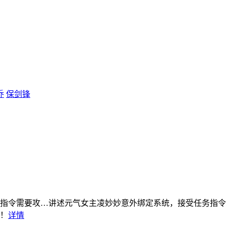
乔
保剑锋
指令需要攻…
讲述元气女主凌妙妙意外绑定系统，接受任务指令
！
详情