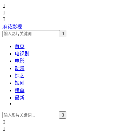



麻花影视

首页
电视剧
电影
动漫
综艺
短剧
榜单
最新


