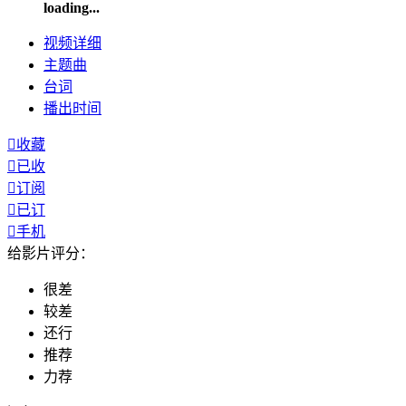
loading...
视频
详细
主题曲
台词
播出
时间

收藏

已收

订阅

已订

手机
给影片评分：
很差
较差
还行
推荐
力荐