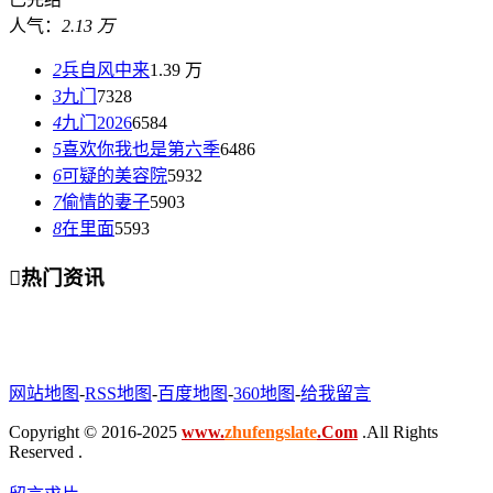
人气：
2.13 万
2
兵自风中来
1.39 万
3
九门
7328
4
九门2026
6584
5
喜欢你我也是第六季
6486
6
可疑的美容院
5932
7
偷情的妻子
5903
8
在里面
5593

热门资讯
网站地图
-
RSS地图
-
百度地图
-
360地图
-
给我留言
Copyright © 2016-2025
www.
zhufengslate
.Com
.All Rights
Reserved .