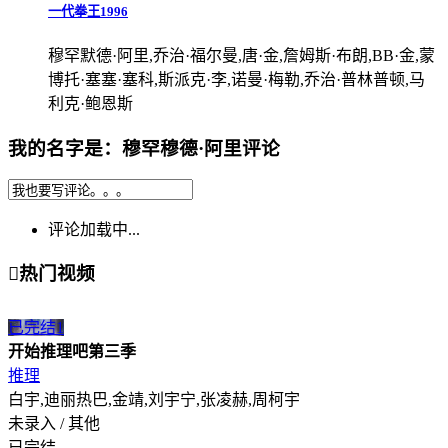
一代拳王1996
穆罕默德·阿里,乔治·福尔曼,唐·金,詹姆斯·布朗,BB·金,蒙
博托·塞塞·塞科,斯派克·李,诺曼·梅勒,乔治·普林普顿,马
利克·鲍恩斯
我的名字是：穆罕穆德·阿里评论
评论加载中...

热门视频
已完结
1
开始推理吧第三季
推理
白宇,迪丽热巴,金靖,刘宇宁,张凌赫,周柯宇
未录入 / 其他
已完结