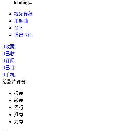
loading...
视频
详细
主题曲
台词
播出
时间

收藏

已收

订阅

已订

手机
给影片评分：
很差
较差
还行
推荐
力荐