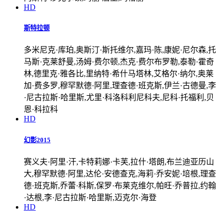
HD
斯特拉顿
多米尼克·库珀,奥斯汀·斯托维尔,嘉玛·陈,康妮·尼尔森,托
马斯·克莱舒曼,汤姆·费尔顿,杰克·费尔布罗勒,泰勒·霍奇
林,德里克·雅各比,里纳特·希什马塔林,艾格尔·纳尔,奥莱
加·费多罗,穆罕默德·阿里,理查德·班克斯,伊兰·古德曼,李
·尼古拉斯·哈里斯,尤里·科洛科利尼科夫,尼科·托福利,贝
恩·科拉科
HD
幻影2015
赛义夫·阿里·汗,卡特莉娜·卡芙,拉什·塔朗,布兰迪亚历山
大,穆罕默德·阿里,达伦·安德查克,海莉·乔安妮·培根,理查
德·班克斯,乔蕾·科斯,保罗·布莱克维尔,帕旺·乔普拉,约翰
·达根,李·尼古拉斯·哈里斯,迈克尔·海登
HD