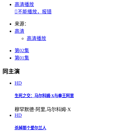
高清播放

不能播放，报错
来源：
高清
高清播放
第02集
第01集
同主演
HD
生死之交：马尔科姆·X与拳王阿里
穆罕默德·阿里,马尔科姆·X
HD
杀掉那个爱尔兰人