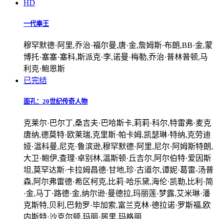
HD
一代拳王
穆罕默德·阿里,乔治·福尔曼,唐·金,詹姆斯·布朗,BB·金,蒙
博托·塞塞·塞科,斯派克·李,诺曼·梅勒,乔治·普林普顿,马
利克·鲍恩斯
已完结
面孔：20世纪传奇人物
克莱尔·巴尔丁,桑吉夫·巴哈斯卡,莉莉·科尔,特雷弗·麦克
唐纳,德莫特·欧莱瑞,克里斯·帕卡姆,凯瑟琳·特纳,克劳迪
娅·温科曼,尼克·鲁滨逊,穆罕默德·阿里,尼尔·阿姆斯特朗,
大卫·鲍伊,查理·卓别林,温斯顿·丘吉尔,阿尔伯特·爱因斯
坦,莫罕达斯·卡拉姆昌德·甘地,珍·古道尔,谭妮·葛雷-汤普
森,阿尔弗雷德·希区柯克,比莉·哈乐黛,海伦·凯勒,比利·简
·金,马丁·路德·金,纳尔逊·曼德拉,玛丽莲·梦露,艾米琳·潘
克斯特,贝利,巴勃罗·毕加索,富兰克林·德拉诺·罗斯福,欧
内斯特·沙克尔顿,玛丽·居里,玛格丽