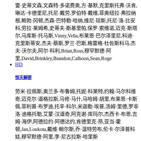
雷·史蒂文森,文森特·多诺费奥,方·基默,克里斯托弗·沃肯,
琳达·卡德里尼,托尼·戴劳,罗伯特·戴维,菲奥纽拉·弗拉纳
根,鲍勃·冈顿,杰森·巴特勒·哈纳,维尼·琼斯,托尼·洛·比安
科,劳拉·莱姆希,史蒂夫·斯基里帕,保罗·索维诺,迈克·斯塔
尔,马库斯·托马斯,Vinny,Vella,布莱恩·巴尔泽里尼,科迪·
克里斯蒂安,杰夫·蔡斯,罗兰·巴斯,格雷格·杜佐斯科马,杰
夫·沃尔夫,阿尔·科利,Brian,Ross,穆罕默德·阿
里,David,Brinkley,Brandon,Calhoon,Sean,Roge
HD
惊天解密
劳米·拉佩斯,奥兰多·布鲁姆,托妮·科莱特,约翰·马尔科维
奇,迈克尔·道格拉斯,马修·马什,马哈姆·胡里,布莱恩·卡斯
佩,菲利普·布罗迪,托辛·科尔,米迦勒·埃普,汤姆·里德,罗非
洛·迪格托勒,艾蒙·汉道奇,阿克谢·库玛尔,杰西卡·布恩,吉
姆·海伊,阿德拉约·阿德达约,肯德里克·昂,亚当·霍
顿,Jan,Loukota,戴维·鲍尔斯,乔·温特劳布,伦卡·尔泽普科
娃,穆罕默德·阿里,李·尼古拉斯·哈里斯