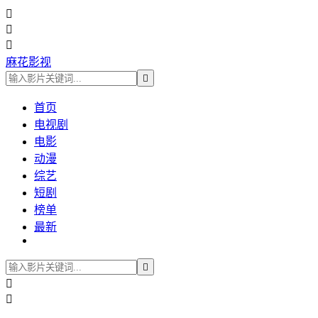



麻花影视

首页
电视剧
电影
动漫
综艺
短剧
榜单
最新


