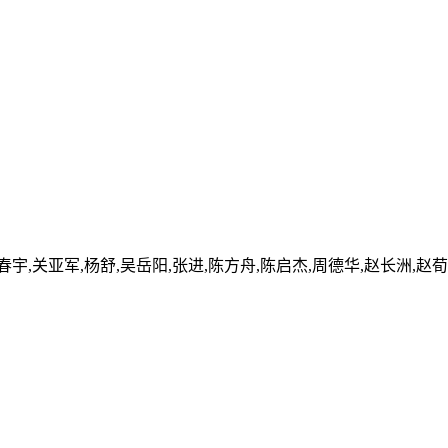
春宇,关亚军,杨舒,吴岳阳,张进,陈方舟,陈启杰,周德华,赵长洲,赵荀