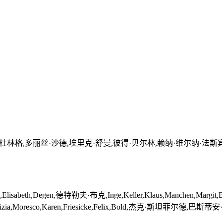
玛丽·杜林格,多丽丝·沙德,埃里克·舒曼,彼得·贝尔林,赖纳·维尔纳·法斯
h,Degen,德特勒夫·布克,Inge,Keller,Klaus,Manchen,Ma
izia,Moresco,Karen,Friesicke,Felix,Bold,杰克·斯坦菲尔德,巴斯