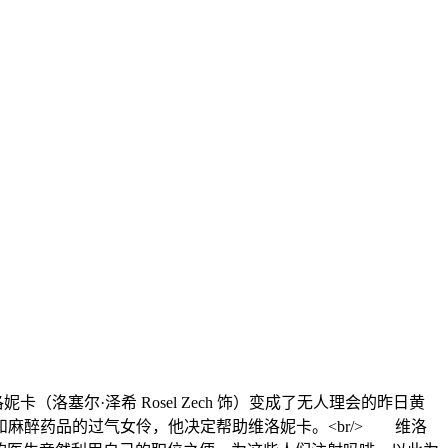
洛塞尔·泽希 Rosel Zech 饰）变成了无人理会的昨日黄
精和麻醉药品的过气女伶，他决定帮助维洛妮卡。<br/> 维洛