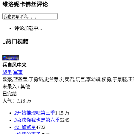
维洛妮卡佛丝评论
评论加载中...

热门视频
已完结
1
兵自风中来
战争
军事
欧豪,蓝盈莹,丁勇岱,史兰芽,刘奕君,阮巨,李幼斌,侯勇,于景骁,王
未录入 / 其他
已完结
人气：
1.16 万
2
开始推理吧第三季
1.15 万
3
喜欢你我也是第六季
5245
4
灿如繁星
4722