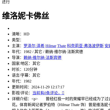
还行
维洛妮卡佛丝
清晰：
HD
类型：
主演：
罗泽尔·泽希
Hilmar
Thate
科奈莉亚·弗洛波伊斯
安
年代：
1982 / 其它 / 赖纳·维尔纳·法斯宾德
导演：
赖纳·维尔纳·法斯宾德
国家/地区：
其它
时长：
120分钟
语言/字幕：
其它
年代：
1982
更新时间：
2024-11-29 12:17:17
影视/评论：
当前有
0
条评论，

详细介绍：
<p> 曾经红极一时的荣耀早已经成为了过
花。体育新闻记者罗伯特（Hilmar Thate 饰）