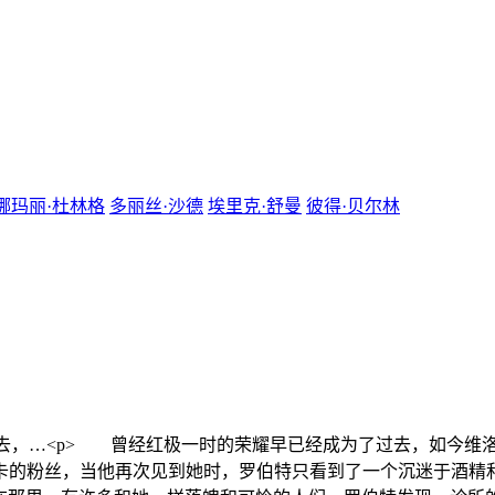
娜玛丽·杜林格
多丽丝·沙德
埃里克·舒曼
彼得·贝尔林
去，…
<p> 曾经红极一时的荣耀早已经成为了过去，如今维洛妮卡（
曾是维洛妮卡的粉丝，当他再次见到她时，罗伯特只看到了一个沉迷于酒