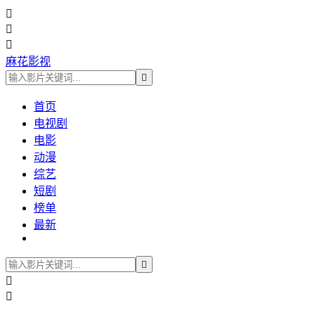



麻花影视

首页
电视剧
电影
动漫
综艺
短剧
榜单
最新


