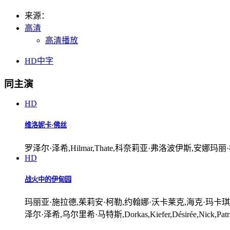
来源：
高清
高清播放
HD中字
同主演
HD
维洛妮卡·佛丝
罗泽尔·泽希,Hilmar,Thate,科奈莉亚·弗洛波伊斯,安娜
HD
战火中的伊甸园
玛丽亚·施拉德,茱莉安·柯勒,约翰娜·沃卡莱克,海克·玛卡琪,Elisabet
泽尔·泽希,乌尔里希·马特斯,Dorkas,Kiefer,Désirée,Nick,Patr