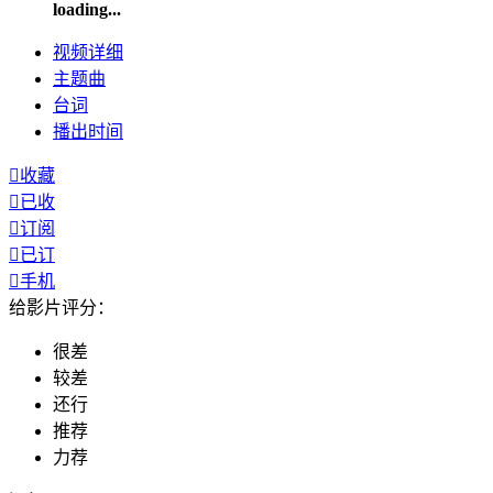
loading...
视频
详细
主题曲
台词
播出
时间

收藏

已收

订阅

已订

手机
给影片评分：
很差
较差
还行
推荐
力荐