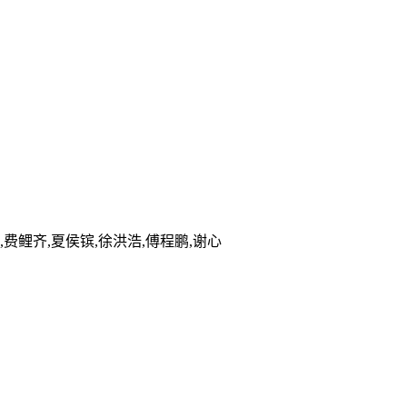
,费鲤齐,夏侯镔,徐洪浩,傅程鹏,谢心