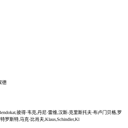
宾德
rgit,Bendokat,彼得·韦克,丹尼·雷维,汉斯-克里斯托夫·布卢门贝格,罗
蒂安·特罗斯特,马克·比肖夫,Klaus,Schindler,Kl