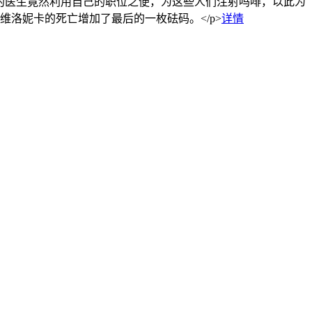
现，诊所的医生竟然利用自己的职位之便，为这些人们注射吗啡，以此为
洛妮卡的死亡增加了最后的一枚砝码。</p>
详情