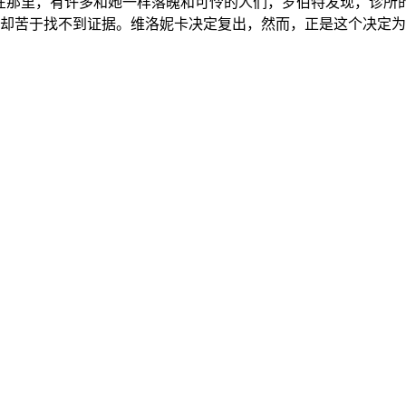
饰）的诊所里，在那里，有许多和她一样落魄和可怜的人们，罗伯特发
却苦于找不到证据。维洛妮卡决定复出，然而，正是这个决定为维