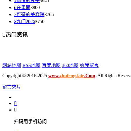
5
偷情的妻子
3945
6
在里面
3800
7
可疑的美容院
3765
8
九门2026
3750

热门资讯
网站地图
-
RSS地图
-
百度地图
-
360地图
-
给我留言
Copyright © 2016-2025
www.
zhufengslate
.Com
.All Rights Reserv
留言求片


扫码用手机访问