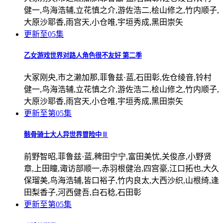
健一,鸟海浩辅,立花慎之介,游佐浩二,桧山修之,竹内顺子,
大原沙耶香,雨宫天,小仓唯,宇垣秀成,黑田崇矢
更新至05集
乙女游戏世界对路人角色很不友好 第二季
大冢刚央,市之濑加那,菲鲁兹·蓝,石田彰,佐仓绫音,铃村
健一,鸟海浩辅,立花慎之介,游佐浩二,桧山修之,竹内顺子,
大原沙耶香,雨宫天,小仓唯,宇垣秀成,黑田崇矢
更新至第05集
骸骨骑士大人异世界冒险中Ⅱ
前野智昭,菲鲁兹·蓝,稗田宁宁,富田美忧,关俊彦,小野贤
章,上田瞳,诹访部顺一,赤羽根健治,四宫豪,江口拓也,大久
保瑠美,鸟海浩辅,皆口裕子,竹内良太,大西沙织,山根绮,逢
田梨香子,河西健吾,白石稔,石田彰
更新至第05集