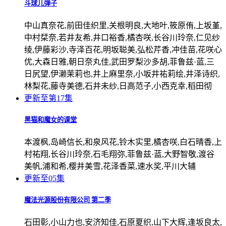
斗球儿弹子
中山真奈花,前田佳织里,关根明良,大地叶,筱原侑,上坂堇,
中村栞奈,若井友希,井口裕香,橘杏咲,长谷川玲奈,仁见纱
绫,伊藤彩沙,寺泽百花,明坂聪美,弘松芹香,冲佳苗,花咲心
优,大森日雅,朝日奈丸佳,武田罗梨沙多胡,菲鲁兹·蓝,三
日尻望,伊濑茉莉也,井上麻里奈,小坂井祐莉绘,井泽诗织,
林梨花,藤寺美德,石井未纱,日高范子,小西克幸,稻田彻
更新至第17集
黑猫和魔女的课堂
本渡枫,岛崎信长,和泉风花,铃木实里,橘杏咲,白石晴香,上
村祐翔,长谷川玲奈,石毛翔弥,菲鲁兹·蓝,大野智敬,渡谷
美帆,浦和希,樱井美雪,花泽香菜,速水奖,平川大辅
更新至05集
魔法光源股份有限公司 第二季
石田彰,小山力也,安济知佳,石原夏织,山下大辉,逢坂良太,