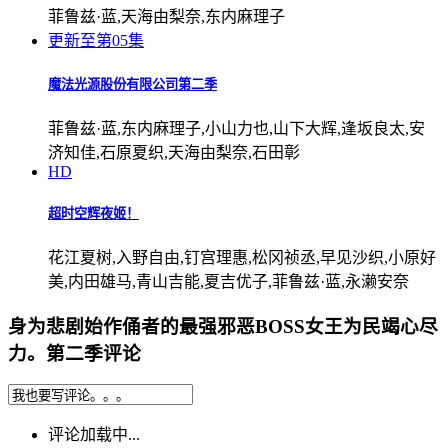
菲鲁兹·蓝,天海由梨奈,东内麻理子
更新至第05集
魔法光源股份有限公司第二季
菲鲁兹·蓝,东内麻理子,小山力也,山下大辉,逢坂良太,安
济知佳,石原夏织,天海由梨奈,石田彰
HD
超时空辉夜姬！
花江夏树,入野自由,钉宫理惠,松冈祯丞,早见沙织,小原好
美,内田雄马,青山吉能,夏吉优子,菲鲁兹·蓝,永濑安奈
身为悲剧始作俑者的最强邪恶BOSS女王为民竭心尽
力。第二季评论
评论加载中...