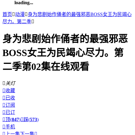
loading...
首页

动漫

身为悲剧始作俑者的最强邪恶BOSS女王为民竭心
尽力。第二季

身为悲剧始作俑者的最强邪恶
BOSS女王为民竭心尽力。第
二季第02集在线观看

关灯

收藏

已收

订阅

已订

顶(
847
)

踩(
573
)

手机

上一集
下一集
