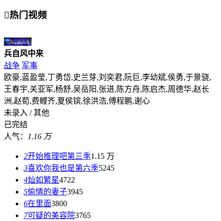

热门视频
已完结
1
兵自风中来
战争
军事
欧豪,蓝盈莹,丁勇岱,史兰芽,刘奕君,阮巨,李幼斌,侯勇,于景骁,
王春宇,关亚军,杨舒,吴岳阳,张进,陈方舟,陈启杰,周德华,赵长
洲,赵荀,费鲤齐,夏侯镔,徐洪浩,傅程鹏,谢心
未录入 / 其他
已完结
人气：
1.16 万
2
开始推理吧第三季
1.15 万
3
喜欢你我也是第六季
5245
4
灿如繁星
4722
5
偷情的妻子
3945
6
在里面
3800
7
可疑的美容院
3765