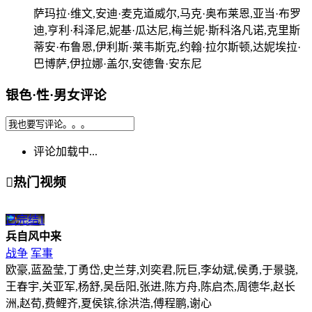
萨玛拉·维文,安迪·麦克道威尔,马克·奥布莱恩,亚当·布罗
迪,亨利·科泽尼,妮基·瓜达尼,梅兰妮·斯科洛凡诺,克里斯
蒂安·布鲁恩,伊利斯·莱韦斯克,约翰·拉尔斯顿,达妮埃拉·
巴博萨,伊拉娜·盖尔,安德鲁·安东尼
银色·性·男女评论
评论加载中...

热门视频
已完结
1
兵自风中来
战争
军事
欧豪,蓝盈莹,丁勇岱,史兰芽,刘奕君,阮巨,李幼斌,侯勇,于景骁,
王春宇,关亚军,杨舒,吴岳阳,张进,陈方舟,陈启杰,周德华,赵长
洲,赵荀,费鲤齐,夏侯镔,徐洪浩,傅程鹏,谢心