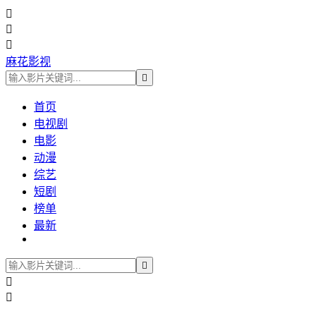



麻花影视

首页
电视剧
电影
动漫
综艺
短剧
榜单
最新


