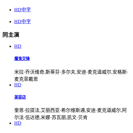
HD中字
HD中字
同主演
HD
魔鬼交锋
米拉·乔沃维奇,斯蒂芬·多尔夫,安迪·麦克道威尔,安格斯·
麦克菲戴恩
HD
美容店
奎恩·拉提法,艾丽西亚·希尔维斯通,安迪·麦克道威尔,阿
尔法·伍达德,米娜·苏瓦丽,凯文·贝肯
HD