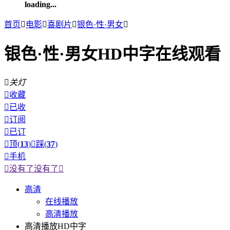
loading...
首页

电影

喜剧片

银色·性·男女

银色·性·男女HD中字在线观看

关灯

收藏

已收

订阅

已订

顶(
13
)

踩(
37
)

手机

没有了
没有了

高清
在线播放
高清播放
高清播放HD中字