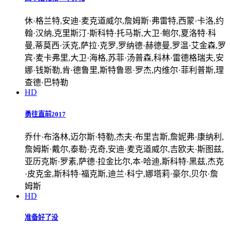
休·格兰特,安迪·麦克道威尔,詹姆斯·弗雷特,西蒙·卡洛,约
翰·汉纳,克里斯汀·斯科特·托马斯,大卫·鲍尔,夏洛特·科
曼,蒂莫西·沃克,萨拉·克罗,罗纳德·赫德曼,罗温·艾金森,罗
宾·麦卡弗里,大卫·海格,苏菲·汤普森,科林·雷德格瑞夫,安
娜·钱斯勒,肯·德鲁里,斯特鲁恩·罗杰,内维尔·菲利普斯,理
查德·巴特勒
HD
勇往直前2017
乔什·布洛林,迈尔斯·特勒,杰夫·布里吉斯,詹妮弗·康纳利,
詹姆斯·戴尔,泰勒·克奇,安迪·麦克道威尔,吉欧夫·斯图兹,
亚历克斯·罗素,萨德·拉金比尔,本·哈迪,斯科特·黑兹,杰克
·皮克金,斯科特·福克斯,迪兰·科宁,娜塔莉·豪尔,贝尔·詹
姆斯
HD
准备好了没