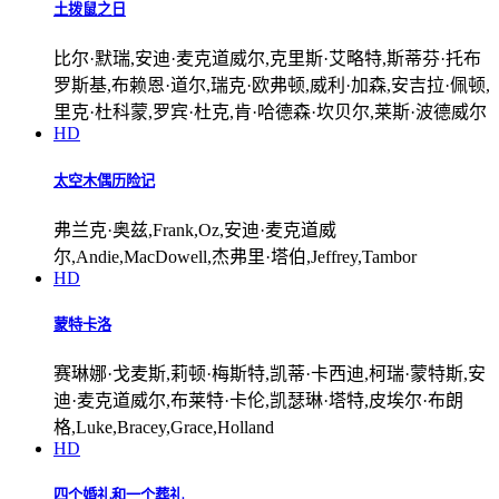
土拨鼠之日
比尔·默瑞,安迪·麦克道威尔,克里斯·艾略特,斯蒂芬·托布
罗斯基,布赖恩·道尔,瑞克·欧弗顿,威利·加森,安吉拉·佩顿,
里克·杜科蒙,罗宾·杜克,肯·哈德森·坎贝尔,莱斯·波德威尔
HD
太空木偶历险记
弗兰克·奥兹,Frank,Oz,安迪·麦克道威
尔,Andie,MacDowell,杰弗里·塔伯,Jeffrey,Tambor
HD
蒙特卡洛
赛琳娜·戈麦斯,莉顿·梅斯特,凯蒂·卡西迪,柯瑞·蒙特斯,安
迪·麦克道威尔,布莱特·卡伦,凯瑟琳·塔特,皮埃尔·布朗
格,Luke,Bracey,Grace,Holland
HD
四个婚礼和一个葬礼