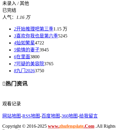
未录入 / 其他
已完结
人气：
1.16 万
2
开始推理吧第三季
1.15 万
3
喜欢你我也是第六季
5245
4
灿如繁星
4722
5
偷情的妻子
3945
6
在里面
3800
7
可疑的美容院
3765
8
九门2026
3750

热门资讯
观看记录
网站地图
-
RSS地图
-
百度地图
-
360地图
-
给我留言
Copyright © 2016-2025
www.
zhufengslate
.Com
.All Rights