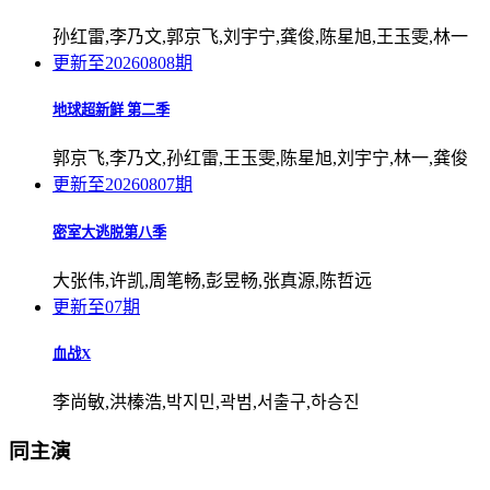
孙红雷,李乃文,郭京飞,刘宇宁,龚俊,陈星旭,王玉雯,林一
更新至20260808期
地球超新鲜 第二季
郭京飞,李乃文,孙红雷,王玉雯,陈星旭,刘宇宁,林一,龚俊
更新至20260807期
密室大逃脱第八季
大张伟,许凯,周笔畅,彭昱畅,张真源,陈哲远
更新至07期
血战X
李尚敏,洪榛浩,박지민,곽범,서출구,하승진
同主演