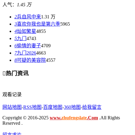
人气：
1.45 万
2
兵自风中来
1.31 万
3
喜欢你我也是第六季
5965
4
灿如繁星
4855
5
九门
4743
6
偷情的妻子
4709
7
九门2026
4663
8
可疑的美容院
4557

热门资讯
观看记录
网站地图
-
RSS地图
-
百度地图
-
360地图
-
给我留言
Copyright © 2016-2025
www.
zhufengslate
.Com
.All Rights
Reserved .
留言求片