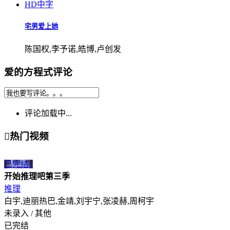
HD中字
宅男爱上她
陈国权,李予诺,皓博,卢创发
爱的方程式评论
评论加载中...

热门视频
已完结
1
开始推理吧第三季
推理
白宇,迪丽热巴,金靖,刘宇宁,张凌赫,周柯宇
未录入 / 其他
已完结