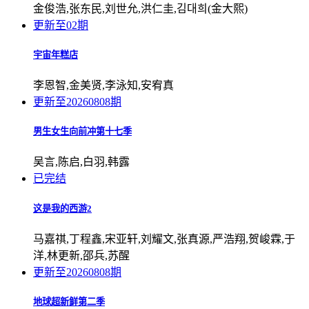
金俊浩,张东民,刘世允,洪仁圭,김대희(金大熙)
更新至02期
宇宙年糕店
李恩智,金美贤,李泳知,安宥真
更新至20260808期
男生女生向前冲第十七季
吴言,陈启,白羽,韩露
已完结
这是我的西游2
马嘉祺,丁程鑫,宋亚轩,刘耀文,张真源,严浩翔,贺峻霖,于
洋,林更新,邵兵,苏醒
更新至20260808期
地球超新鲜第二季