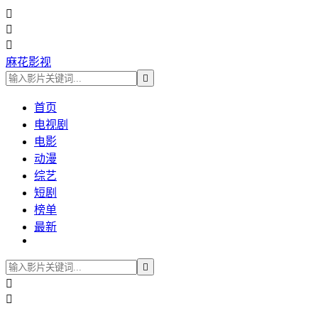



麻花影视

首页
电视剧
电影
动漫
综艺
短剧
榜单
最新


