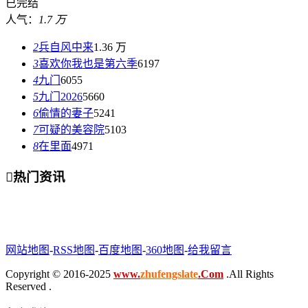
已完结
人气：
1.7 万
2
兵自风中来
1.36 万
3
喜欢你我也是第六季
6197
4
九门
6055
5
九门2026
5660
6
偷情的妻子
5241
7
可疑的美容院
5103
8
在里面
4971

热门资讯
网站地图
-
RSS地图
-
百度地图
-
360地图
-
给我留言
Copyright © 2016-2025
www.
zhufengslate
.Com
.All Rights
Reserved .