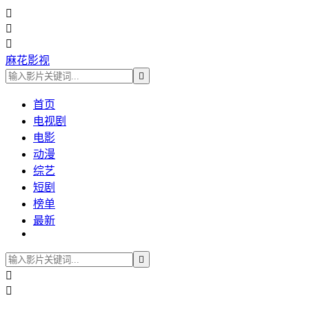



麻花影视

首页
电视剧
电影
动漫
综艺
短剧
榜单
最新


